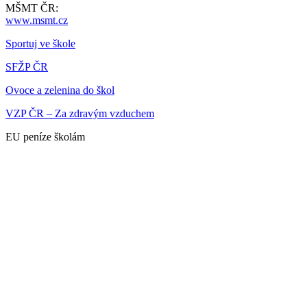
MŠMT ČR:
www.msmt.cz
Sportuj ve škole
SFŽP ČR
Ovoce a zelenina do škol
VZP ČR – Za zdravým vzduchem
EU peníze školám