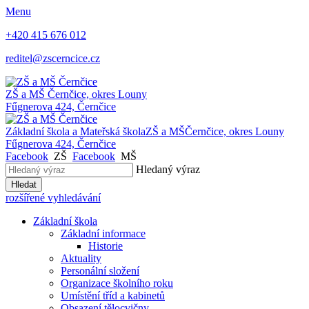
Menu
+420 415 676 012
reditel@zscerncice.cz
ZŠ a MŠ
Černčice, okres Louny
Fűgnerova 424, Černčice
Základní škola a Mateřská škola
ZŠ a MŠ
Černčice, okres Louny
Fűgnerova 424, Černčice
Facebook
ZŠ
Facebook
MŠ
Hledaný výraz
Hledat
rozšířené vyhledávání
Základní škola
Základní informace
Historie
Aktuality
Personální složení
Organizace školního roku
Umístění tříd a kabinetů
Obsazení tělocvičny