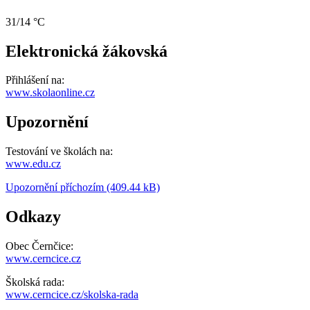
31/14 °C
Elektronická žákovská
Přihlášení na:
www.skolaonline.cz
Upozornění
Testování ve školách na:
www.edu.cz
Upozornění příchozím (409.44 kB)
Odkazy
Obec Černčice:
www.cerncice.cz
Školská rada:
www.cerncice.cz/skolska-rada