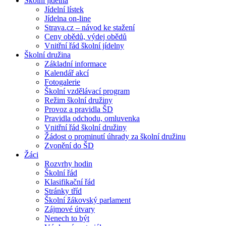
Školní jídelna
Jídelní lístek
Jídelna on-line
Strava.cz – návod ke stažení
Ceny obědů, výdej obědů
Vnitřní řád školní jídelny
Školní družina
Základní informace
Kalendář akcí
Fotogalerie
Školní vzdělávací program
Režim školní družiny
Provoz a pravidla ŠD
Pravidla odchodu, omluvenka
Vnitřní řád školní družiny
Žádost o prominutí úhrady za školní družinu
Zvonění do ŠD
Žáci
Rozvrhy hodin
Školní řád
Klasifikační řád
Stránky tříd
Školní žákovský parlament
Zájmové útvary
Nenech to být