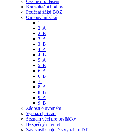
Čestné prohlášení
Konzultační hodiny
Poučení žáků BOZ
Omlouvání žáků
1.
2. A
2. B
3. A
3. B
4. A
4. B
5. A
5. B
6. A
6. B
7.
8. A
8. B
9. A
9. B
Žádosti o uvolnění
Vycházející žáci
Seznam věcí pro prvňáčky
Bezpečný internet
Závislosti spojené s využitím DT