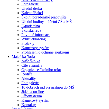
Fotogalerie
Úřední deska
Kalendář akcí
Školní poradenské pracoviště
Úřední hodiny – účetní ZŠ a MŠ
E-podatelna
Školská rada
Povinné informace
Whistleblowing
Projekty
Kamerový systém
Prohlášení o ochraně soukromí
Mateřská škola
Naše školka
Cíle a záměry
Organizace školního roku
Rodiče
Aktuality
Fotogalerie
10 dobrých rad při nástupu do MŠ
Jídelna on-line
Úřední deska
Kamerový systém
Kontakty