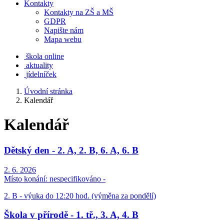
Kontakty
Kontakty na ZŠ a MŠ
GDPR
Napište nám
Mapa webu
škola online
aktuality
jídelníček
Úvodní stránka
Kalendář
Kalendář
Dětský den - 2. A, 2. B, 6. A, 6. B
2. 6. 2026
Místo konání:
nespecifikováno -
2. B - výuka do 12:20 hod. (výměna za pondělí)
Škola v přírodě - 1. tř., 3. A, 4. B