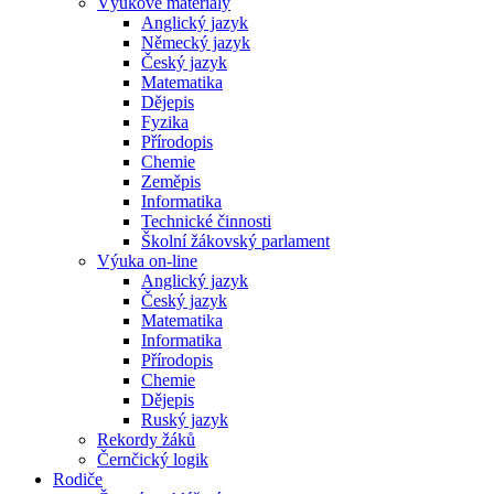
Výukové materiály
Anglický jazyk
Německý jazyk
Český jazyk
Matematika
Dějepis
Fyzika
Přírodopis
Chemie
Zeměpis
Informatika
Technické činnosti
Školní žákovský parlament
Výuka on-line
Anglický jazyk
Český jazyk
Matematika
Informatika
Přírodopis
Chemie
Dějepis
Ruský jazyk
Rekordy žáků
Černčický logik
Rodiče