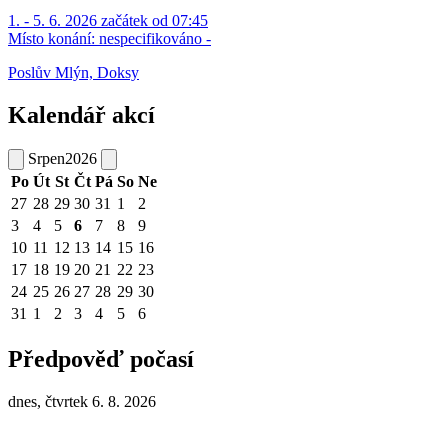
1. - 5. 6. 2026 začátek od 07:45
Místo konání:
nespecifikováno -
Poslův Mlýn, Doksy
Kalendář akcí
Srpen
2026
Po
Út
St
Čt
Pá
So
Ne
27
28
29
30
31
1
2
3
4
5
6
7
8
9
10
11
12
13
14
15
16
17
18
19
20
21
22
23
24
25
26
27
28
29
30
31
1
2
3
4
5
6
Předpověď počasí
dnes, čtvrtek 6. 8. 2026