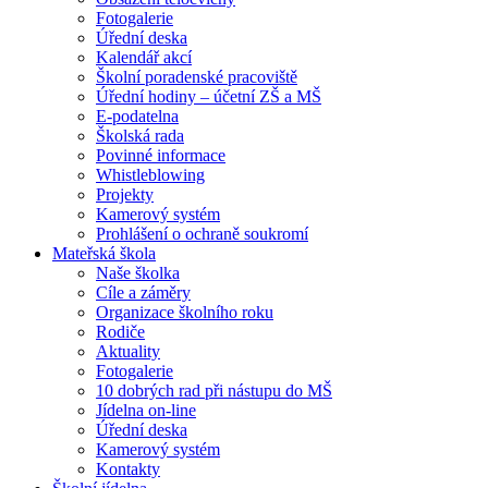
Fotogalerie
Úřední deska
Kalendář akcí
Školní poradenské pracoviště
Úřední hodiny – účetní ZŠ a MŠ
E-podatelna
Školská rada
Povinné informace
Whistleblowing
Projekty
Kamerový systém
Prohlášení o ochraně soukromí
Mateřská škola
Naše školka
Cíle a záměry
Organizace školního roku
Rodiče
Aktuality
Fotogalerie
10 dobrých rad při nástupu do MŠ
Jídelna on-line
Úřední deska
Kamerový systém
Kontakty