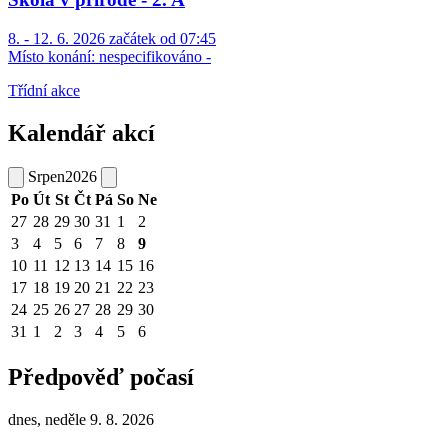
8. - 12. 6. 2026 začátek od 07:45
Místo konání:
nespecifikováno -
Třídní akce
Kalendář akcí
Srpen
2026
Po
Út
St
Čt
Pá
So
Ne
27
28
29
30
31
1
2
3
4
5
6
7
8
9
10
11
12
13
14
15
16
17
18
19
20
21
22
23
24
25
26
27
28
29
30
31
1
2
3
4
5
6
Předpověď počasí
dnes, neděle 9. 8. 2026