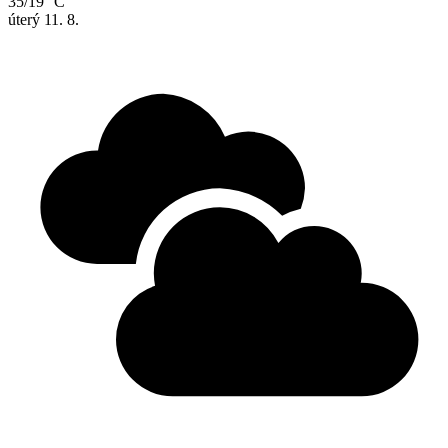
35/19 °C
úterý
11. 8.