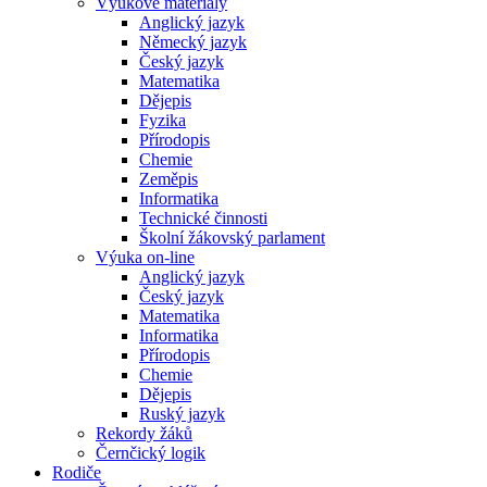
Výukové materiály
Anglický jazyk
Německý jazyk
Český jazyk
Matematika
Dějepis
Fyzika
Přírodopis
Chemie
Zeměpis
Informatika
Technické činnosti
Školní žákovský parlament
Výuka on-line
Anglický jazyk
Český jazyk
Matematika
Informatika
Přírodopis
Chemie
Dějepis
Ruský jazyk
Rekordy žáků
Černčický logik
Rodiče