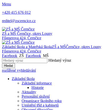
Menu
+420 415 676 012
reditel@zscerncice.cz
ZŠ a MŠ
Černčice, okres Louny
Fűgnerova 424, Černčice
Základní škola a Mateřská škola
ZŠ a MŠ
Černčice, okres Louny
Fűgnerova 424, Černčice
Facebook
ZŠ
Facebook
MŠ
Hledaný výraz
Hledat
rozšířené vyhledávání
Základní škola
Základní informace
Historie
Aktuality
Personální složení
Organizace školního roku
Umístění tříd a kabinetů
Obsazení tělocvičny