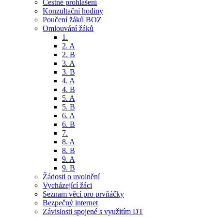
Čestné prohlášení
Konzultační hodiny
Poučení žáků BOZ
Omlouvání žáků
1.
2. A
2. B
3. A
3. B
4. A
4. B
5. A
5. B
6. A
6. B
7.
8. A
8. B
9. A
9. B
Žádosti o uvolnění
Vycházející žáci
Seznam věcí pro prvňáčky
Bezpečný internet
Závislosti spojené s využitím DT