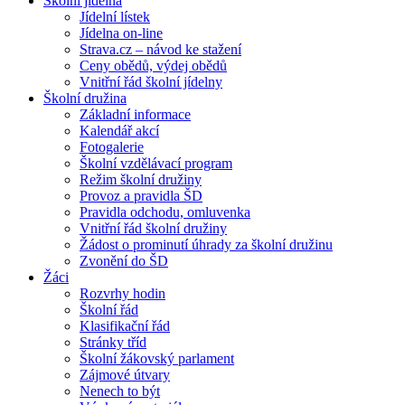
Školní jídelna
Jídelní lístek
Jídelna on-line
Strava.cz – návod ke stažení
Ceny obědů, výdej obědů
Vnitřní řád školní jídelny
Školní družina
Základní informace
Kalendář akcí
Fotogalerie
Školní vzdělávací program
Režim školní družiny
Provoz a pravidla ŠD
Pravidla odchodu, omluvenka
Vnitřní řád školní družiny
Žádost o prominutí úhrady za školní družinu
Zvonění do ŠD
Žáci
Rozvrhy hodin
Školní řád
Klasifikační řád
Stránky tříd
Školní žákovský parlament
Zájmové útvary
Nenech to být