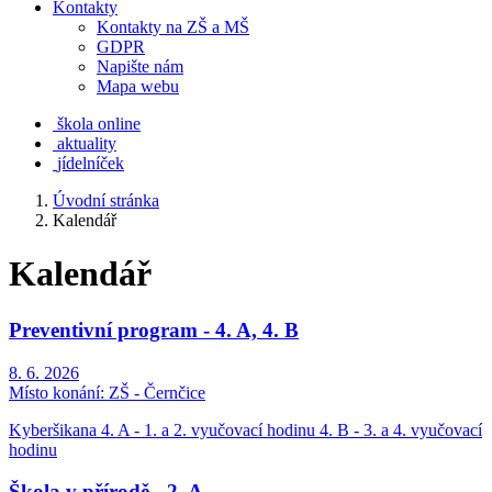
Kontakty
Kontakty na ZŠ a MŠ
GDPR
Napište nám
Mapa webu
škola online
aktuality
jídelníček
Úvodní stránka
Kalendář
Kalendář
Preventivní program - 4. A, 4. B
8. 6. 2026
Místo konání:
ZŠ - Černčice
Kyberšikana 4. A - 1. a 2. vyučovací hodinu 4. B - 3. a 4. vyučovací
hodinu
Škola v přírodě - 2. A