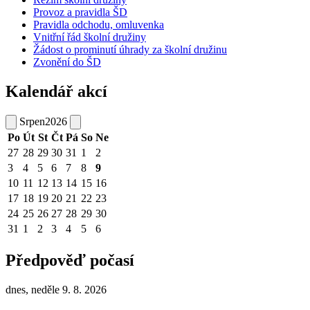
Provoz a pravidla ŠD
Pravidla odchodu, omluvenka
Vnitřní řád školní družiny
Žádost o prominutí úhrady za školní družinu
Zvonění do ŠD
Kalendář akcí
Srpen
2026
Po
Út
St
Čt
Pá
So
Ne
27
28
29
30
31
1
2
3
4
5
6
7
8
9
10
11
12
13
14
15
16
17
18
19
20
21
22
23
24
25
26
27
28
29
30
31
1
2
3
4
5
6
Předpověď počasí
dnes, neděle 9. 8. 2026