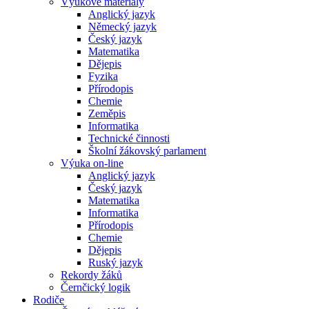
Výukové materiály
Anglický jazyk
Německý jazyk
Český jazyk
Matematika
Dějepis
Fyzika
Přírodopis
Chemie
Zeměpis
Informatika
Technické činnosti
Školní žákovský parlament
Výuka on-line
Anglický jazyk
Český jazyk
Matematika
Informatika
Přírodopis
Chemie
Dějepis
Ruský jazyk
Rekordy žáků
Černčický logik
Rodiče