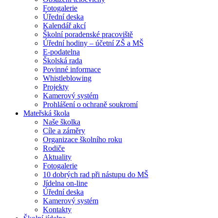
Fotogalerie
Úřední deska
Kalendář akcí
Školní poradenské pracoviště
Úřední hodiny – účetní ZŠ a MŠ
E-podatelna
Školská rada
Povinné informace
Whistleblowing
Projekty
Kamerový systém
Prohlášení o ochraně soukromí
Mateřská škola
Naše školka
Cíle a záměry
Organizace školního roku
Rodiče
Aktuality
Fotogalerie
10 dobrých rad při nástupu do MŠ
Jídelna on-line
Úřední deska
Kamerový systém
Kontakty