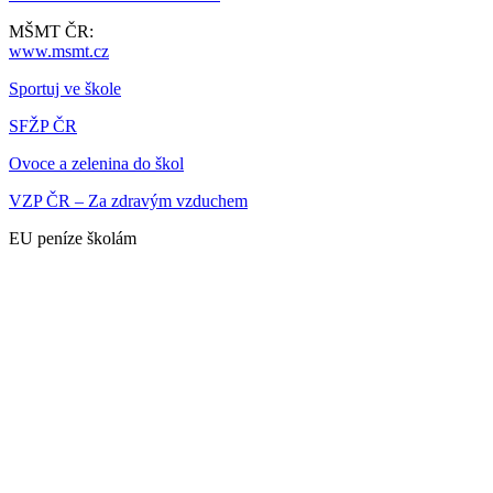
MŠMT ČR:
www.msmt.cz
Sportuj ve škole
SFŽP ČR
Ovoce a zelenina do škol
VZP ČR – Za zdravým vzduchem
EU peníze školám