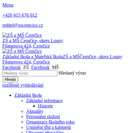
Menu
+420 415 676 012
reditel@zscerncice.cz
ZŠ a MŠ
Černčice, okres Louny
Fűgnerova 424, Černčice
Základní škola a Mateřská škola
ZŠ a MŠ
Černčice, okres Louny
Fűgnerova 424, Černčice
Facebook
ZŠ
Facebook
MŠ
Hledaný výraz
Hledat
rozšířené vyhledávání
Základní škola
Základní informace
Historie
Aktuality
Personální složení
Organizace školního roku
Umístění tříd a kabinetů
Obsazení tělocvičny