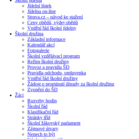
Školní jídelna
Jídelní lístek
Jídelna on-line
Strava.cz – návod ke stažení
Ceny obědů, výdej obědů
Vnitřní řád školní jídelny
Školní družina
Základní informace
Kalendář akcí
Fotogalerie
Školní vzdělávací program
Režim školní družiny
Provoz a pravidla ŠD
Pravidla odchodu, omluvenka
Vnitřní řád školní družiny
Žádost o prominutí úhrady za školní družinu
Zvonění do ŠD
Žáci
Rozvrhy hodin
Školní řád
Klasifikační řád
Stránky tříd
Školní žákovský parlament
Zájmové útvary
Nenech to být