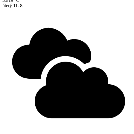
35/19 °C
úterý
11. 8.