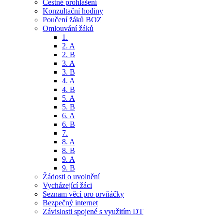
Čestné prohlášení
Konzultační hodiny
Poučení žáků BOZ
Omlouvání žáků
1.
2. A
2. B
3. A
3. B
4. A
4. B
5. A
5. B
6. A
6. B
7.
8. A
8. B
9. A
9. B
Žádosti o uvolnění
Vycházející žáci
Seznam věcí pro prvňáčky
Bezpečný internet
Závislosti spojené s využitím DT