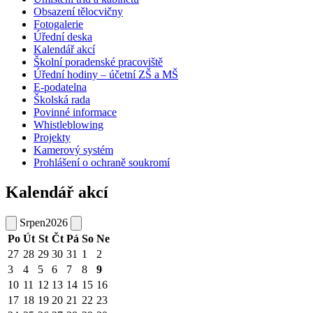
Obsazení tělocvičny
Fotogalerie
Úřední deska
Kalendář akcí
Školní poradenské pracoviště
Úřední hodiny – účetní ZŠ a MŠ
E-podatelna
Školská rada
Povinné informace
Whistleblowing
Projekty
Kamerový systém
Prohlášení o ochraně soukromí
Kalendář akcí
Srpen
2026
Po
Út
St
Čt
Pá
So
Ne
27
28
29
30
31
1
2
3
4
5
6
7
8
9
10
11
12
13
14
15
16
17
18
19
20
21
22
23