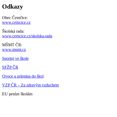
Odkazy
Obec Černčice:
www.cerncice.cz
Školská rada:
www.cerncice.cz/skolska-rada
MŠMT ČR:
www.msmt.cz
Sportuj ve škole
SFŽP ČR
Ovoce a zelenina do škol
VZP ČR – Za zdravým vzduchem
EU peníze školám