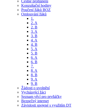
Čestné prohlášení
Konzultační hodiny
Poučení žáků BOZ
Omlouvání žáků
1.
2. A
2. B
3. A
3. B
4. A
4. B
5. A
5. B
6. A
6. B
7.
8. A
8. B
9. A
9. B
Žádosti o uvolnění
Vycházející žáci
Seznam věcí pro prvňáčky
Bezpečný internet
Závislosti spojené s využitím DT