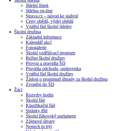
Školní jídelna
Jídelní lístek
Jídelna on-line
Strava.cz – návod ke stažení
Ceny obědů, výdej obědů
Vnitřní řád školní jídelny
Školní družina
Základní informace
Kalendář akcí
Fotogalerie
Školní vzdělávací program
Režim školní družiny
Provoz a pravidla ŠD
Pravidla odchodu, omluvenka
Vnitřní řád školní družiny
Žádost o prominutí úhrady za školní družinu
Zvonění do ŠD
Žáci
Rozvrhy hodin
Školní řád
Klasifikační řád
Stránky tříd
Školní žákovský parlament
Zájmové útvary
Nenech to být