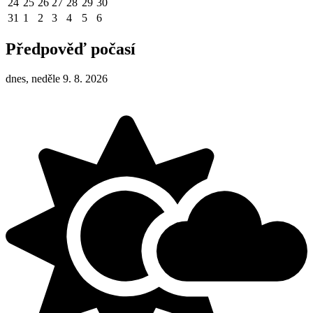
24
25
26
27
28
29
30
31
1
2
3
4
5
6
Předpověď počasí
dnes, neděle 9. 8. 2026