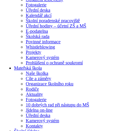
Fotogalerie
Úřední deska
Kalendář akcí
Školní poradenské pracoviště
Úřední hodiny – účetní ZŠ a MŠ
E-podatelna
Školská rada
Povinné informace
Whistleblowing
Projekty
Kamerový systém
Prohlášení o ochraně soukromí
Mateřská škola
Naše školka
Cíle a záměry
Organizace školního roku
Rodiče
Aktuality
Fotogalerie
10 dobrých rad při nástupu do MŠ
Jídelna on-line
Úřední deska
Kamerový systém
Kontakty