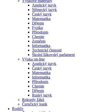
Výukové materiály
Anglický jazyk
Německý jazyk
Český jazyk
Matematika
Dějepis
Fyzika
Přírodopis
Chemie
Zeměpis
Informatika
Technické činnosti
Školní žákovský parlament
Výuka on-line
Anglický jazyk
Český jazyk
Matematika
Informatika
Přírodopis
Chemie
Dějepis
Ruský jazyk
Rekordy žáků
Černčický logik
Rodiče