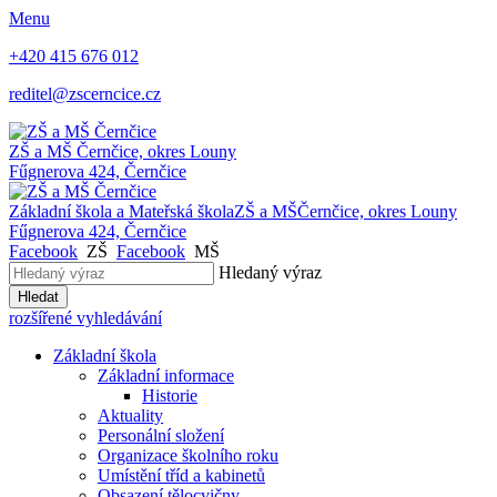
Menu
+420 415 676 012
reditel@zscerncice.cz
ZŠ a MŠ
Černčice, okres Louny
Fűgnerova 424, Černčice
Základní škola a Mateřská škola
ZŠ a MŠ
Černčice, okres Louny
Fűgnerova 424, Černčice
Facebook
ZŠ
Facebook
MŠ
Hledaný výraz
Hledat
rozšířené vyhledávání
Základní škola
Základní informace
Historie
Aktuality
Personální složení
Organizace školního roku
Umístění tříd a kabinetů
Obsazení tělocvičny