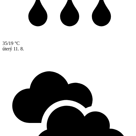
35/19 °C
úterý
11. 8.