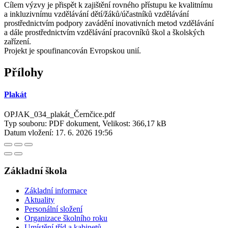
Cílem výzvy je přispět k zajištění rovného přístupu ke kvalitnímu
a inkluzivnímu vzdělávání dětí/žáků/účastníků vzdělávání
prostřednictvím podpory zavádění inovativních metod vzdělávání
a dále prostřednictvím vzdělávání pracovníků škol a školských
zařízení.
Projekt je spoufinancován Evropskou unií.
Přílohy
Plakát
OPJAK_034_plakát_Černčice.pdf
Typ souboru: PDF dokument, Velikost: 366,17 kB
Datum vložení:
17. 6. 2026 19:56
Základní škola
Základní informace
Aktuality
Personální složení
Organizace školního roku
Umístění tříd a kabinetů