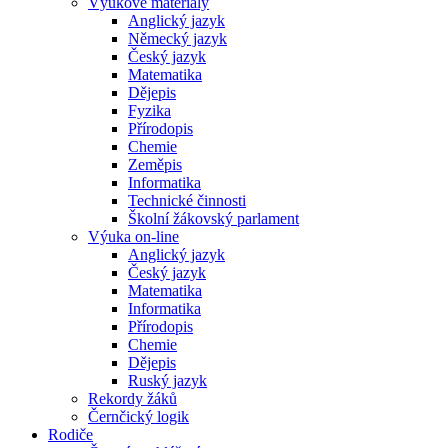
Výukové materiály
Anglický jazyk
Německý jazyk
Český jazyk
Matematika
Dějepis
Fyzika
Přírodopis
Chemie
Zeměpis
Informatika
Technické činnosti
Školní žákovský parlament
Výuka on-line
Anglický jazyk
Český jazyk
Matematika
Informatika
Přírodopis
Chemie
Dějepis
Ruský jazyk
Rekordy žáků
Černčický logik
Rodiče