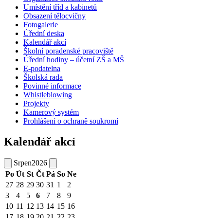
Umístění tříd a kabinetů
Obsazení tělocvičny
Fotogalerie
Úřední deska
Kalendář akcí
Školní poradenské pracoviště
Úřední hodiny – účetní ZŠ a MŠ
E-podatelna
Školská rada
Povinné informace
Whistleblowing
Projekty
Kamerový systém
Prohlášení o ochraně soukromí
Kalendář akcí
Srpen
2026
Po
Út
St
Čt
Pá
So
Ne
27
28
29
30
31
1
2
3
4
5
6
7
8
9
10
11
12
13
14
15
16
17
18
19
20
21
22
23