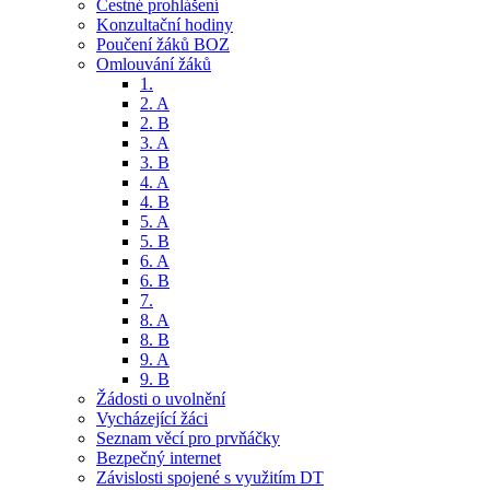
Čestné prohlášení
Konzultační hodiny
Poučení žáků BOZ
Omlouvání žáků
1.
2. A
2. B
3. A
3. B
4. A
4. B
5. A
5. B
6. A
6. B
7.
8. A
8. B
9. A
9. B
Žádosti o uvolnění
Vycházející žáci
Seznam věcí pro prvňáčky
Bezpečný internet
Závislosti spojené s využitím DT