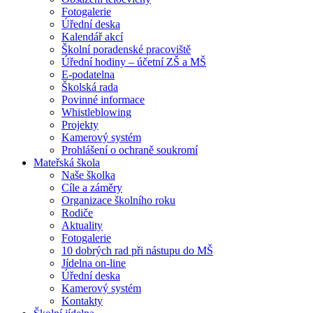
Fotogalerie
Úřední deska
Kalendář akcí
Školní poradenské pracoviště
Úřední hodiny – účetní ZŠ a MŠ
E-podatelna
Školská rada
Povinné informace
Whistleblowing
Projekty
Kamerový systém
Prohlášení o ochraně soukromí
Mateřská škola
Naše školka
Cíle a záměry
Organizace školního roku
Rodiče
Aktuality
Fotogalerie
10 dobrých rad při nástupu do MŠ
Jídelna on-line
Úřední deska
Kamerový systém
Kontakty