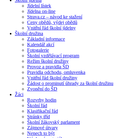
Školní jídelna
Jídelní lístek
Jídelna on-line
Strava.cz – návod ke stažení
Ceny obědů, výdej obědů
Vnitřní řád školní jídelny
Školní družina
Základní informace
Kalendář akcí
Fotogalerie
Školní vzdělávací program
Režim školní družiny
Provoz a pravidla ŠD
Pravidla odchodu, omluvenka
Vnitřní řád školní družiny
Žádost o prominutí úhrady za školní družinu
Zvonění do ŠD
Žáci
Rozvrhy hodin
Školní řád
Klasifikační řád
Stránky tříd
Školní žákovský parlament
Zájmové útvary
Nenech to být