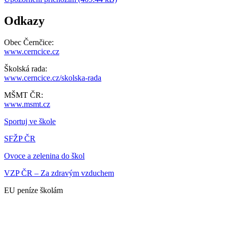
Odkazy
Obec Černčice:
www.cerncice.cz
Školská rada:
www.cerncice.cz/skolska-rada
MŠMT ČR:
www.msmt.cz
Sportuj ve škole
SFŽP ČR
Ovoce a zelenina do škol
VZP ČR – Za zdravým vzduchem
EU peníze školám