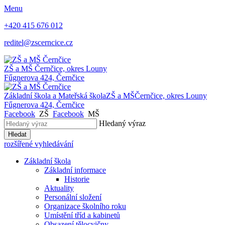
Menu
+420 415 676 012
reditel@zscerncice.cz
ZŠ a MŠ
Černčice, okres Louny
Fűgnerova 424, Černčice
Základní škola a Mateřská škola
ZŠ a MŠ
Černčice, okres Louny
Fűgnerova 424, Černčice
Facebook
ZŠ
Facebook
MŠ
Hledaný výraz
Hledat
rozšířené vyhledávání
Základní škola
Základní informace
Historie
Aktuality
Personální složení
Organizace školního roku
Umístění tříd a kabinetů
Obsazení tělocvičny