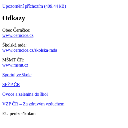
Upozornění příchozím (409.44 kB)
Odkazy
Obec Černčice:
www.cerncice.cz
Školská rada:
www.cerncice.cz/skolska-rada
MŠMT ČR:
www.msmt.cz
Sportuj ve škole
SFŽP ČR
Ovoce a zelenina do škol
VZP ČR – Za zdravým vzduchem
EU peníze školám