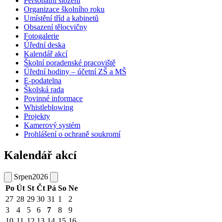
Personální složení
Organizace školního roku
Umístění tříd a kabinetů
Obsazení tělocvičny
Fotogalerie
Úřední deska
Kalendář akcí
Školní poradenské pracoviště
Úřední hodiny – účetní ZŠ a MŠ
E-podatelna
Školská rada
Povinné informace
Whistleblowing
Projekty
Kamerový systém
Prohlášení o ochraně soukromí
Kalendář akcí
Srpen
2026
Po
Út
St
Čt
Pá
So
Ne
27
28
29
30
31
1
2
3
4
5
6
7
8
9
10
11
12
13
14
15
16