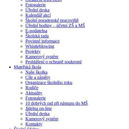
Fotogalerie
Úřední deska
Kalendář akcí
Školní poradenské pracoviště
Úřední hodiny – účetní ZŠ a MŠ
E-podatelna
Školská rada
Povinné informace
Whistleblowing
Projekty
Kamerový systém
Prohlášení o ochraně soukromí
Mateřská škola
Naše školka
Cíle a záměry
Organizace školního roku
Rodiče
Aktuality
Fotogalerie
10 dobrých rad při nástupu do MŠ
Jídelna on-line
Úřední deska
Kamerový systém
Kontakty