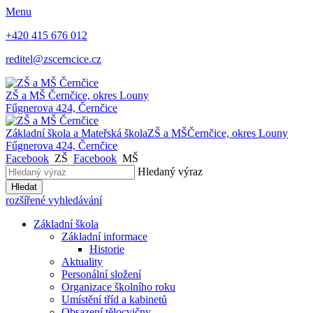
Menu
+420 415 676 012
reditel@zscerncice.cz
ZŠ a MŠ
Černčice, okres Louny
Fűgnerova 424, Černčice
Základní škola a Mateřská škola
ZŠ a MŠ
Černčice, okres Louny
Fűgnerova 424, Černčice
Facebook
ZŠ
Facebook
MŠ
Hledaný výraz
Hledat
rozšířené vyhledávání
Základní škola
Základní informace
Historie
Aktuality
Personální složení
Organizace školního roku
Umístění tříd a kabinetů
Obsazení tělocvičny