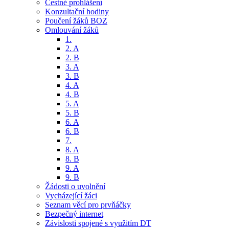
Čestné prohlášení
Konzultační hodiny
Poučení žáků BOZ
Omlouvání žáků
1.
2. A
2. B
3. A
3. B
4. A
4. B
5. A
5. B
6. A
6. B
7.
8. A
8. B
9. A
9. B
Žádosti o uvolnění
Vycházející žáci
Seznam věcí pro prvňáčky
Bezpečný internet
Závislosti spojené s využitím DT