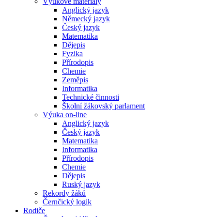
Výukové materiály
Anglický jazyk
Německý jazyk
Český jazyk
Matematika
Dějepis
Fyzika
Přírodopis
Chemie
Zeměpis
Informatika
Technické činnosti
Školní žákovský parlament
Výuka on-line
Anglický jazyk
Český jazyk
Matematika
Informatika
Přírodopis
Chemie
Dějepis
Ruský jazyk
Rekordy žáků
Černčický logik
Rodiče