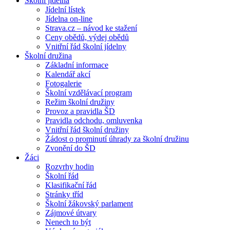
Školní jídelna
Jídelní lístek
Jídelna on-line
Strava.cz – návod ke stažení
Ceny obědů, výdej obědů
Vnitřní řád školní jídelny
Školní družina
Základní informace
Kalendář akcí
Fotogalerie
Školní vzdělávací program
Režim školní družiny
Provoz a pravidla ŠD
Pravidla odchodu, omluvenka
Vnitřní řád školní družiny
Žádost o prominutí úhrady za školní družinu
Zvonění do ŠD
Žáci
Rozvrhy hodin
Školní řád
Klasifikační řád
Stránky tříd
Školní žákovský parlament
Zájmové útvary
Nenech to být