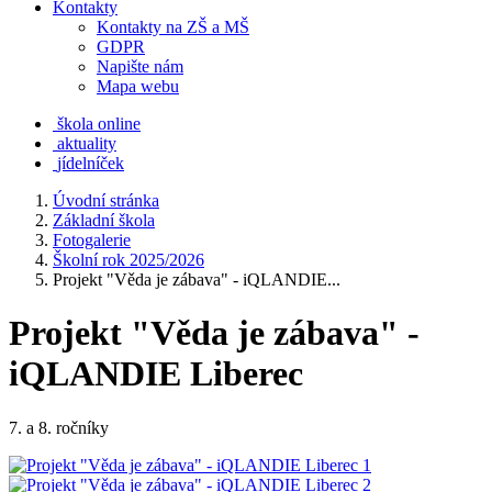
Kontakty
Kontakty na ZŠ a MŠ
GDPR
Napište nám
Mapa webu
škola online
aktuality
jídelníček
Úvodní stránka
Základní škola
Fotogalerie
Školní rok 2025/2026
Projekt "Věda je zábava" - iQLANDIE...
Projekt "Věda je zábava" -
iQLANDIE Liberec
7. a 8. ročníky