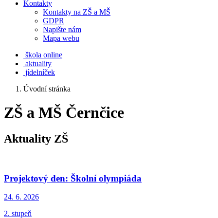
Kontakty
Kontakty na ZŠ a MŠ
GDPR
Napište nám
Mapa webu
škola online
aktuality
jídelníček
Úvodní stránka
ZŠ a MŠ Černčice
Aktuality ZŠ
Projektový den: Školní olympiáda
24. 6.
2026
2. stupeň