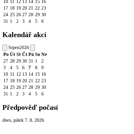
10
11
12
13
14
15
16
17
18
19
20
21
22
23
24
25
26
27
28
29
30
31
1
2
3
4
5
6
Kalendář akcí
Srpen
2026
Po
Út
St
Čt
Pá
So
Ne
27
28
29
30
31
1
2
3
4
5
6
7
8
9
10
11
12
13
14
15
16
17
18
19
20
21
22
23
24
25
26
27
28
29
30
31
1
2
3
4
5
6
Předpověď počasí
dnes, pátek 7. 8. 2026