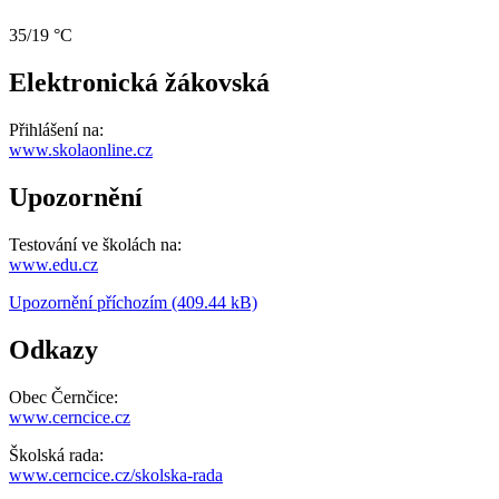
35/19 °C
Elektronická žákovská
Přihlášení na:
www.skolaonline.cz
Upozornění
Testování ve školách na:
www.edu.cz
Upozornění příchozím (409.44 kB)
Odkazy
Obec Černčice:
www.cerncice.cz
Školská rada:
www.cerncice.cz/skolska-rada