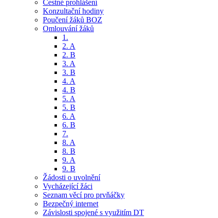
Čestné prohlášení
Konzultační hodiny
Poučení žáků BOZ
Omlouvání žáků
1.
2. A
2. B
3. A
3. B
4. A
4. B
5. A
5. B
6. A
6. B
7.
8. A
8. B
9. A
9. B
Žádosti o uvolnění
Vycházející žáci
Seznam věcí pro prvňáčky
Bezpečný internet
Závislosti spojené s využitím DT