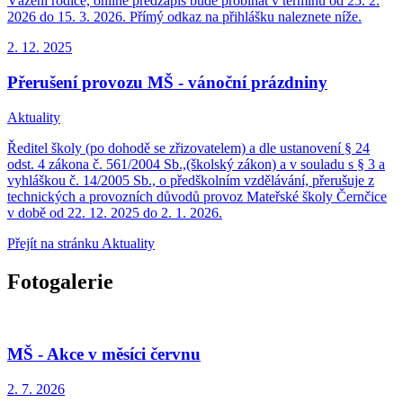
Vážení rodiče, online předzápis bude probíhat v termínu od 25. 2.
2026 do 15. 3. 2026. Přímý odkaz na přihlášku naleznete níže.
2. 12.
2025
Přerušení provozu MŠ - vánoční prázdniny
Aktuality
Ředitel školy (po dohodě se zřizovatelem) a dle ustanovení § 24
odst. 4 zákona č. 561/2004 Sb.,(školský zákon) a v souladu s § 3 a
vyhláškou č. 14/2005 Sb., o předškolním vzdělávání, přerušuje z
technických a provozních důvodů provoz Mateřské školy Černčice
v době od 22. 12. 2025 do 2. 1. 2026.
Přejít na stránku Aktuality
Fotogalerie
MŠ - Akce v měsíci červnu
2. 7.
2026