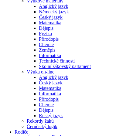
Výukové materiály
Anglický jazyk
Německý jazyk
Český jazyk
Matematika
Dějepis
Fyzika
Přírodopis
Chemie
Zeměpis
Informatika
Technické činnosti
Školní žákovský parlament
Výuka on-line
Anglický jazyk
Český jazyk
Matematika
Informatika
Přírodopis
Chemie
Dějepis
Ruský jazyk
Rekordy žáků
Černčický logik
Rodiče