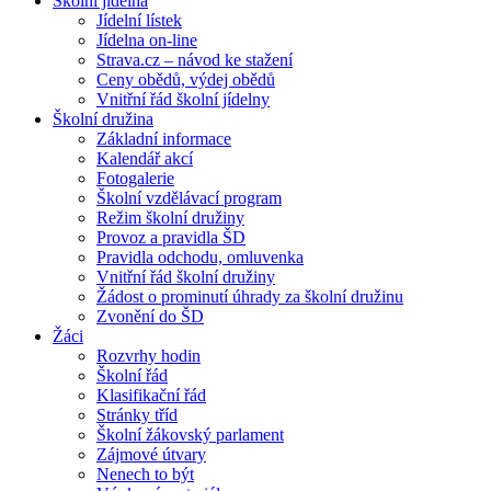
Školní jídelna
Jídelní lístek
Jídelna on-line
Strava.cz – návod ke stažení
Ceny obědů, výdej obědů
Vnitřní řád školní jídelny
Školní družina
Základní informace
Kalendář akcí
Fotogalerie
Školní vzdělávací program
Režim školní družiny
Provoz a pravidla ŠD
Pravidla odchodu, omluvenka
Vnitřní řád školní družiny
Žádost o prominutí úhrady za školní družinu
Zvonění do ŠD
Žáci
Rozvrhy hodin
Školní řád
Klasifikační řád
Stránky tříd
Školní žákovský parlament
Zájmové útvary
Nenech to být