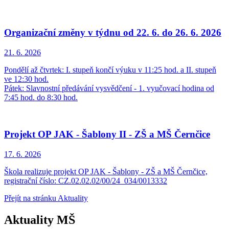
Organizační změny v týdnu od 22. 6. do 26. 6. 2026
21. 6.
2026
Pondělí až čtvrtek: I. stupeň končí výuku v 11:25 hod. a II. stupeň
ve 12:30 hod.
Pátek: Slavnostní předávání vysvědčení - 1. vyučovací hodina od
7:45 hod. do 8:30 hod.
Projekt OP JAK - Šablony II - ZŠ a MŠ Černčice
17. 6.
2026
Škola realizuje projekt OP JAK - Šablony - ZŠ a MŠ Černčice,
registrační číslo: CZ.02.02.02/00/24_034/0013332
Přejít na stránku Aktuality
Aktuality MŠ