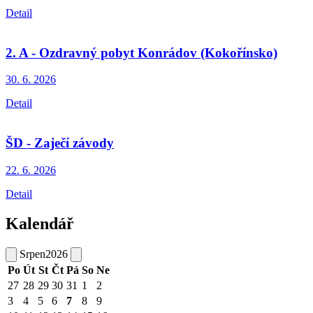
Detail
2. A - Ozdravný pobyt Konrádov (Kokořínsko)
30. 6.
2026
Detail
ŠD - Zaječí závody
22. 6.
2026
Detail
Kalendář
Srpen
2026
Po
Út
St
Čt
Pá
So
Ne
27
28
29
30
31
1
2
3
4
5
6
7
8
9