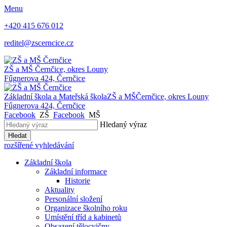
Menu
+420 415 676 012
reditel@zscerncice.cz
ZŠ a MŠ
Černčice, okres Louny
Fűgnerova 424, Černčice
Základní škola a Mateřská škola
ZŠ a MŠ
Černčice, okres Louny
Fűgnerova 424, Černčice
Facebook
ZŠ
Facebook
MŠ
Hledaný výraz
Hledat
rozšířené vyhledávání
Základní škola
Základní informace
Historie
Aktuality
Personální složení
Organizace školního roku
Umístění tříd a kabinetů
Obsazení tělocvičny