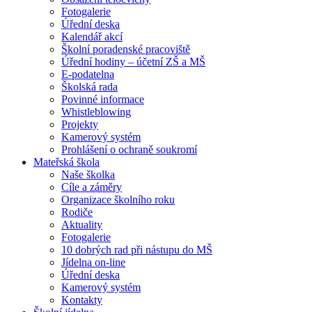
Fotogalerie
Úřední deska
Kalendář akcí
Školní poradenské pracoviště
Úřední hodiny – účetní ZŠ a MŠ
E-podatelna
Školská rada
Povinné informace
Whistleblowing
Projekty
Kamerový systém
Prohlášení o ochraně soukromí
Mateřská škola
Naše školka
Cíle a záměry
Organizace školního roku
Rodiče
Aktuality
Fotogalerie
10 dobrých rad při nástupu do MŠ
Jídelna on-line
Úřední deska
Kamerový systém
Kontakty