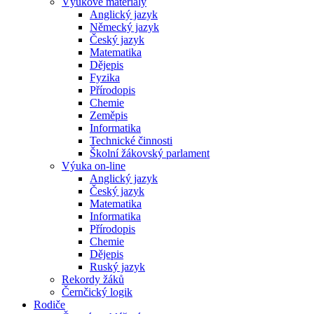
Výukové materiály
Anglický jazyk
Německý jazyk
Český jazyk
Matematika
Dějepis
Fyzika
Přírodopis
Chemie
Zeměpis
Informatika
Technické činnosti
Školní žákovský parlament
Výuka on-line
Anglický jazyk
Český jazyk
Matematika
Informatika
Přírodopis
Chemie
Dějepis
Ruský jazyk
Rekordy žáků
Černčický logik
Rodiče