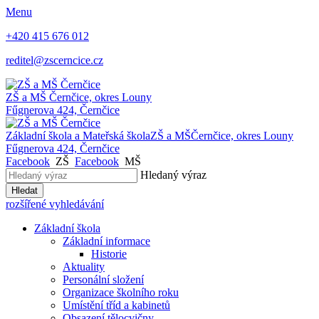
Menu
+420 415 676 012
reditel@zscerncice.cz
ZŠ a MŠ
Černčice, okres Louny
Fűgnerova 424, Černčice
Základní škola a Mateřská škola
ZŠ a MŠ
Černčice, okres Louny
Fűgnerova 424, Černčice
Facebook
ZŠ
Facebook
MŠ
Hledaný výraz
Hledat
rozšířené vyhledávání
Základní škola
Základní informace
Historie
Aktuality
Personální složení
Organizace školního roku
Umístění tříd a kabinetů
Obsazení tělocvičny