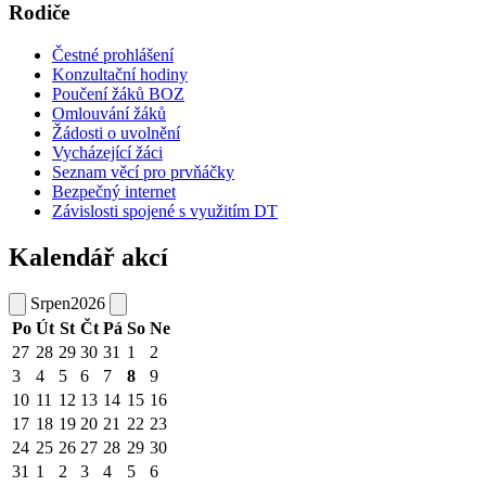
Rodiče
Čestné prohlášení
Konzultační hodiny
Poučení žáků BOZ
Omlouvání žáků
Žádosti o uvolnění
Vycházející žáci
Seznam věcí pro prvňáčky
Bezpečný internet
Závislosti spojené s využitím DT
Kalendář akcí
Srpen
2026
Po
Út
St
Čt
Pá
So
Ne
27
28
29
30
31
1
2
3
4
5
6
7
8
9
10
11
12
13
14
15
16
17
18
19
20
21
22
23
24
25
26
27
28
29
30
31
1
2
3
4
5
6