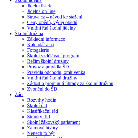
Školní jídelna
Jídelní lístek
Jídelna on-line
Strava.cz – návod ke stažení
Ceny obědů, výdej obědů
Vnitřní řád školní jídelny
Školní družina
Základní informace
Kalendář akcí
Fotogalerie
Školní vzdělávací program
Režim školní družiny
Provoz a pravidla ŠD
Pravidla odchodu, omluvenka
Vnitřní řád školní družiny
Žádost o prominutí úhrady za školní družinu
Zvonění do ŠD
Žáci
Rozvrhy hodin
Školní řád
Klasifikační řád
Stránky tříd
Školní žákovský parlament
Zájmové útvary
Nenech to být