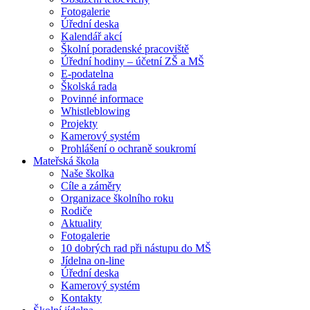
Fotogalerie
Úřední deska
Kalendář akcí
Školní poradenské pracoviště
Úřední hodiny – účetní ZŠ a MŠ
E-podatelna
Školská rada
Povinné informace
Whistleblowing
Projekty
Kamerový systém
Prohlášení o ochraně soukromí
Mateřská škola
Naše školka
Cíle a záměry
Organizace školního roku
Rodiče
Aktuality
Fotogalerie
10 dobrých rad při nástupu do MŠ
Jídelna on-line
Úřední deska
Kamerový systém
Kontakty