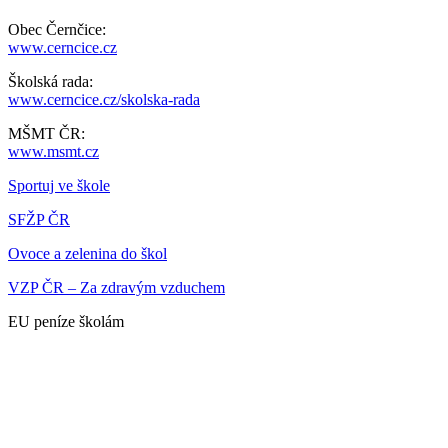
Obec Černčice:
www.cerncice.cz
Školská rada:
www.cerncice.cz/skolska-rada
MŠMT ČR:
www.msmt.cz
Sportuj ve škole
SFŽP ČR
Ovoce a zelenina do škol
VZP ČR – Za zdravým vzduchem
EU peníze školám