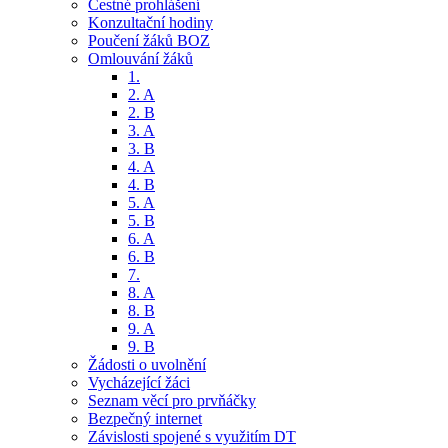
Čestné prohlášení
Konzultační hodiny
Poučení žáků BOZ
Omlouvání žáků
1.
2. A
2. B
3. A
3. B
4. A
4. B
5. A
5. B
6. A
6. B
7.
8. A
8. B
9. A
9. B
Žádosti o uvolnění
Vycházející žáci
Seznam věcí pro prvňáčky
Bezpečný internet
Závislosti spojené s využitím DT