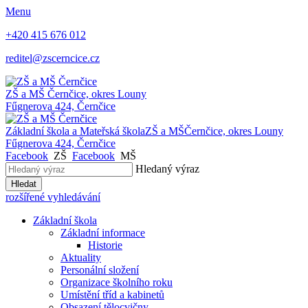
Menu
+420 415 676 012
reditel@zscerncice.cz
ZŠ a MŠ
Černčice, okres Louny
Fűgnerova 424, Černčice
Základní škola a Mateřská škola
ZŠ a MŠ
Černčice, okres Louny
Fűgnerova 424, Černčice
Facebook
ZŠ
Facebook
MŠ
Hledaný výraz
Hledat
rozšířené vyhledávání
Základní škola
Základní informace
Historie
Aktuality
Personální složení
Organizace školního roku
Umístění tříd a kabinetů
Obsazení tělocvičny