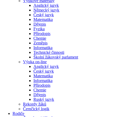
Výukové materiály
Anglický jazyk
Německý jazyk
Český jazyk
Matematika
Dějepis
Fyzika
Přírodopis
Chemie
Zeměpis
Informatika
Technické činnosti
Školní žákovský parlament
Výuka on-line
Anglický jazyk
Český jazyk
Matematika
Informatika
Přírodopis
Chemie
Dějepis
Ruský jazyk
Rekordy žáků
Černčický logik
Rodiče