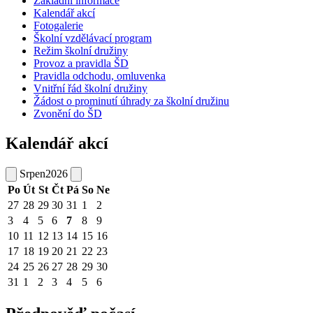
Základní informace
Kalendář akcí
Fotogalerie
Školní vzdělávací program
Režim školní družiny
Provoz a pravidla ŠD
Pravidla odchodu, omluvenka
Vnitřní řád školní družiny
Žádost o prominutí úhrady za školní družinu
Zvonění do ŠD
Kalendář akcí
Srpen
2026
Po
Út
St
Čt
Pá
So
Ne
27
28
29
30
31
1
2
3
4
5
6
7
8
9
10
11
12
13
14
15
16
17
18
19
20
21
22
23
24
25
26
27
28
29
30
31
1
2
3
4
5
6