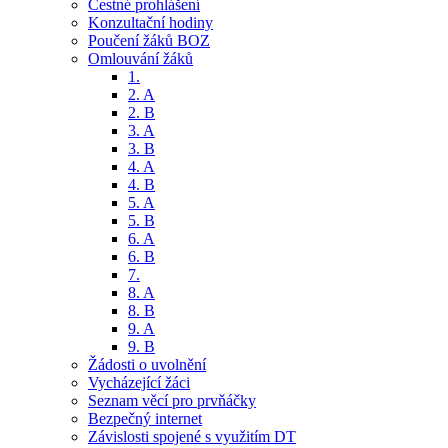
Čestné prohlášení
Konzultační hodiny
Poučení žáků BOZ
Omlouvání žáků
1.
2. A
2. B
3. A
3. B
4. A
4. B
5. A
5. B
6. A
6. B
7.
8. A
8. B
9. A
9. B
Žádosti o uvolnění
Vycházející žáci
Seznam věcí pro prvňáčky
Bezpečný internet
Závislosti spojené s využitím DT