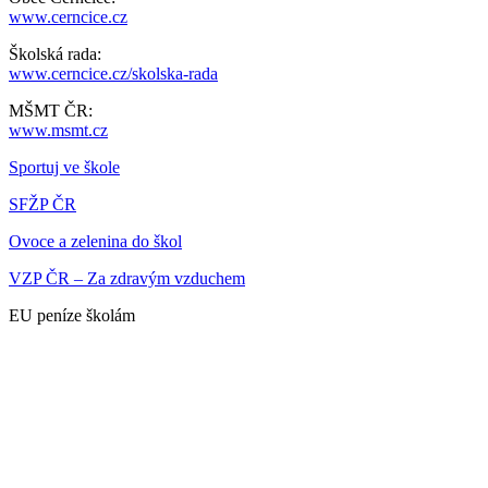
www.cerncice.cz
Školská rada:
www.cerncice.cz/skolska-rada
MŠMT ČR:
www.msmt.cz
Sportuj ve škole
SFŽP ČR
Ovoce a zelenina do škol
VZP ČR – Za zdravým vzduchem
EU peníze školám