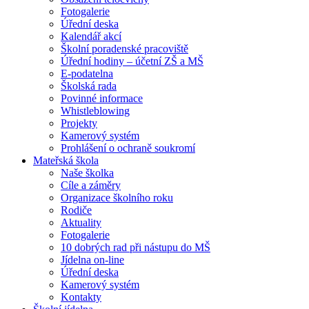
Fotogalerie
Úřední deska
Kalendář akcí
Školní poradenské pracoviště
Úřední hodiny – účetní ZŠ a MŠ
E-podatelna
Školská rada
Povinné informace
Whistleblowing
Projekty
Kamerový systém
Prohlášení o ochraně soukromí
Mateřská škola
Naše školka
Cíle a záměry
Organizace školního roku
Rodiče
Aktuality
Fotogalerie
10 dobrých rad při nástupu do MŠ
Jídelna on-line
Úřední deska
Kamerový systém
Kontakty