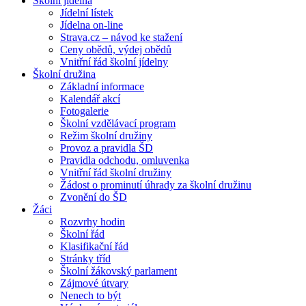
Školní jídelna
Jídelní lístek
Jídelna on-line
Strava.cz – návod ke stažení
Ceny obědů, výdej obědů
Vnitřní řád školní jídelny
Školní družina
Základní informace
Kalendář akcí
Fotogalerie
Školní vzdělávací program
Režim školní družiny
Provoz a pravidla ŠD
Pravidla odchodu, omluvenka
Vnitřní řád školní družiny
Žádost o prominutí úhrady za školní družinu
Zvonění do ŠD
Žáci
Rozvrhy hodin
Školní řád
Klasifikační řád
Stránky tříd
Školní žákovský parlament
Zájmové útvary
Nenech to být