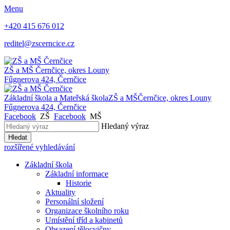
Menu
+420 415 676 012
reditel@zscerncice.cz
ZŠ a MŠ
Černčice, okres Louny
Fűgnerova 424, Černčice
Základní škola a Mateřská škola
ZŠ a MŠ
Černčice, okres Louny
Fűgnerova 424, Černčice
Facebook
ZŠ
Facebook
MŠ
Hledaný výraz
Hledat
rozšířené vyhledávání
Základní škola
Základní informace
Historie
Aktuality
Personální složení
Organizace školního roku
Umístění tříd a kabinetů
Obsazení tělocvičny