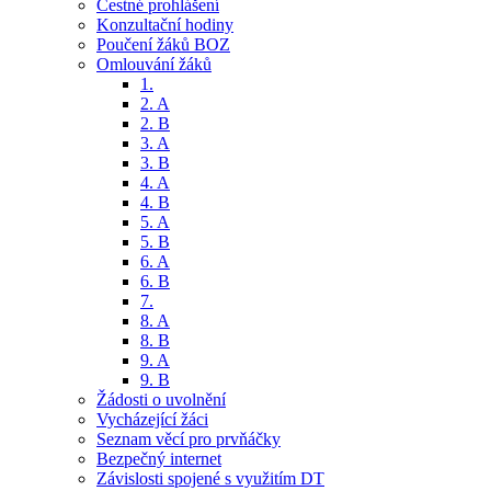
Čestné prohlášení
Konzultační hodiny
Poučení žáků BOZ
Omlouvání žáků
1.
2. A
2. B
3. A
3. B
4. A
4. B
5. A
5. B
6. A
6. B
7.
8. A
8. B
9. A
9. B
Žádosti o uvolnění
Vycházející žáci
Seznam věcí pro prvňáčky
Bezpečný internet
Závislosti spojené s využitím DT