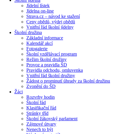
Školní jídelna
Jídelní lístek
Jídelna on-line
Strava.cz – návod ke stažení
Ceny obědů, výdej obědů
Vnitřní řád školní jídelny
Školní družina
Základní informace
Kalendář akcí
Fotogalerie
Školní vzdělávací program
Režim školní družiny
Provoz a pravidla ŠD
Pravidla odchodu, omluvenka
Vnitřní řád školní družiny
Žádost o prominutí úhrady za školní družinu
Zvonění do ŠD
Žáci
Rozvrhy hodin
Školní řád
Klasifikační řád
Stránky tříd
Školní žákovský parlament
Zájmové útvary
Nenech to být