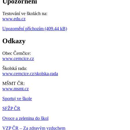
Upozornění
Testování ve školách na:
www.edu.cz
Upozornění příchozím (409.44 kB)
Odkazy
Obec Černčice:
www.cerncice.cz
Školská rada:
www.cerncice.cz/skolska-rada
MŠMT ČR:
www.msmt.cz
Sportuj ve škole
SFŽP ČR
Ovoce a zelenina do škol
VZP ČR – Za zdravým vzduchem