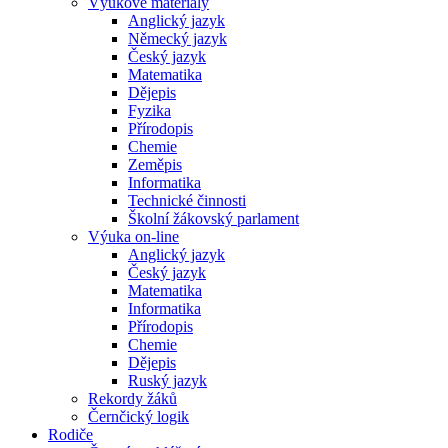
Výukové materiály
Anglický jazyk
Německý jazyk
Český jazyk
Matematika
Dějepis
Fyzika
Přírodopis
Chemie
Zeměpis
Informatika
Technické činnosti
Školní žákovský parlament
Výuka on-line
Anglický jazyk
Český jazyk
Matematika
Informatika
Přírodopis
Chemie
Dějepis
Ruský jazyk
Rekordy žáků
Černčický logik
Rodiče