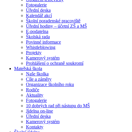
Fotogalerie
Úřední deska
Kalendář akcí
Školní poradenské pracoviště
Úřední hodiny – účetní ZŠ a MŠ
E-podatelna
Školská rada
Povinné informace
Whistleblowing
Projekty
Kamerový systém
Prohlášení o ochraně soukromí
Mateřská škola
Naše školka
Cíle a záměry
Organizace školního roku
Rodiče
Aktuality
Fotogalerie
10 dobrých rad při nástupu do MŠ
Jídelna on-line
Úřední deska
Kamerový systém
Kontakty