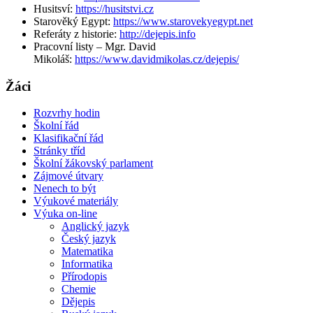
Husitsví:
https://husitstvi.cz
Starověký Egypt:
https://www.starovekyegypt.net
Referáty z historie:
http://dejepis.info
Pracovní listy – Mgr. David
Mikoláš:
https://www.davidmikolas.cz/dejepis/
Žáci
Rozvrhy hodin
Školní řád
Klasifikační řád
Stránky tříd
Školní žákovský parlament
Zájmové útvary
Nenech to být
Výukové materiály
Výuka on-line
Anglický jazyk
Český jazyk
Matematika
Informatika
Přírodopis
Chemie
Dějepis