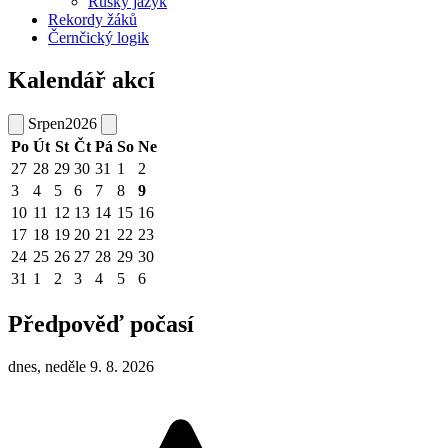
Ruský jazyk
Rekordy žáků
Černčický logik
Kalendář akcí
Srpen
2026
Po
Út
St
Čt
Pá
So
Ne
27
28
29
30
31
1
2
3
4
5
6
7
8
9
10
11
12
13
14
15
16
17
18
19
20
21
22
23
24
25
26
27
28
29
30
31
1
2
3
4
5
6
Předpověď počasí
dnes, neděle 9. 8. 2026