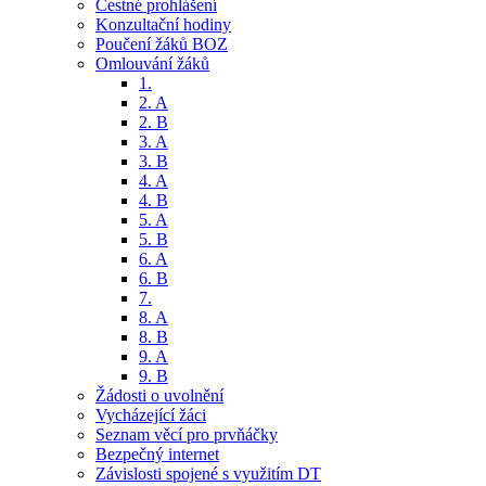
Čestné prohlášení
Konzultační hodiny
Poučení žáků BOZ
Omlouvání žáků
1.
2. A
2. B
3. A
3. B
4. A
4. B
5. A
5. B
6. A
6. B
7.
8. A
8. B
9. A
9. B
Žádosti o uvolnění
Vycházející žáci
Seznam věcí pro prvňáčky
Bezpečný internet
Závislosti spojené s využitím DT