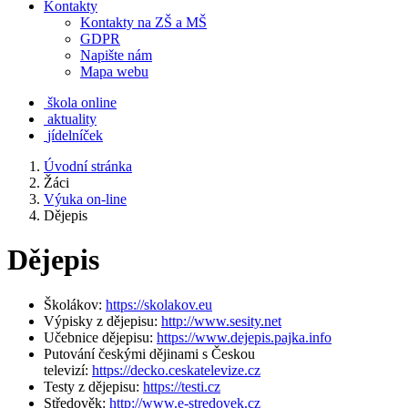
Kontakty
Kontakty na ZŠ a MŠ
GDPR
Napište nám
Mapa webu
škola online
aktuality
jídelníček
Úvodní stránka
Žáci
Výuka on-line
Dějepis
Dějepis
Školákov:
https://skolakov.eu
Výpisky z dějepisu:
http://www.sesity.net
Učebnice dějepisu:
https://www.dejepis.pajka.info
Putování českými dějinami s Českou
televizí:
https://decko.ceskatelevize.cz
Testy z dějepisu:
https://testi.cz
Středověk:
http://www.e-stredovek.cz