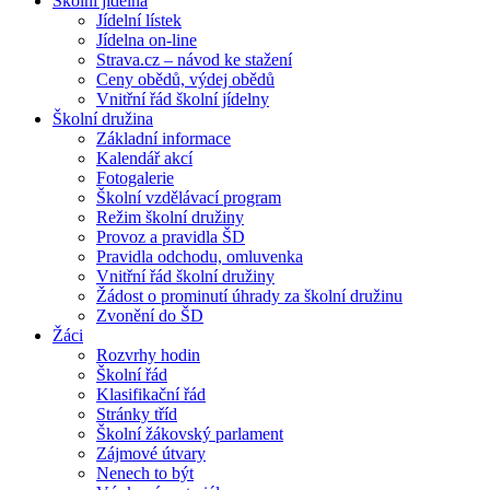
Školní jídelna
Jídelní lístek
Jídelna on-line
Strava.cz – návod ke stažení
Ceny obědů, výdej obědů
Vnitřní řád školní jídelny
Školní družina
Základní informace
Kalendář akcí
Fotogalerie
Školní vzdělávací program
Režim školní družiny
Provoz a pravidla ŠD
Pravidla odchodu, omluvenka
Vnitřní řád školní družiny
Žádost o prominutí úhrady za školní družinu
Zvonění do ŠD
Žáci
Rozvrhy hodin
Školní řád
Klasifikační řád
Stránky tříd
Školní žákovský parlament
Zájmové útvary
Nenech to být