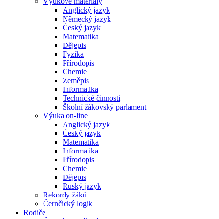
Výukové materiály
Anglický jazyk
Německý jazyk
Český jazyk
Matematika
Dějepis
Fyzika
Přírodopis
Chemie
Zeměpis
Informatika
Technické činnosti
Školní žákovský parlament
Výuka on-line
Anglický jazyk
Český jazyk
Matematika
Informatika
Přírodopis
Chemie
Dějepis
Ruský jazyk
Rekordy žáků
Černčický logik
Rodiče