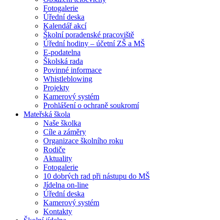
Fotogalerie
Úřední deska
Kalendář akcí
Školní poradenské pracoviště
Úřední hodiny – účetní ZŠ a MŠ
E-podatelna
Školská rada
Povinné informace
Whistleblowing
Projekty
Kamerový systém
Prohlášení o ochraně soukromí
Mateřská škola
Naše školka
Cíle a záměry
Organizace školního roku
Rodiče
Aktuality
Fotogalerie
10 dobrých rad při nástupu do MŠ
Jídelna on-line
Úřední deska
Kamerový systém
Kontakty