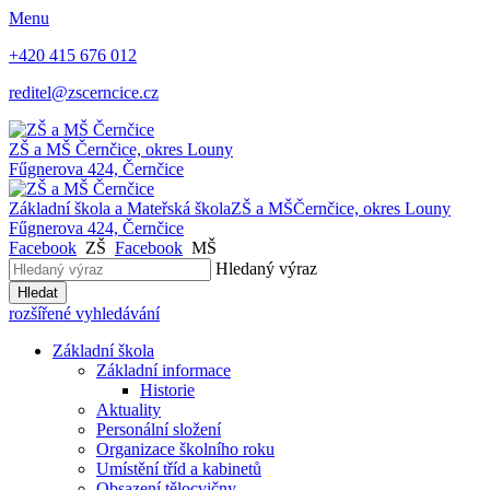
Menu
+420 415 676 012
reditel@zscerncice.cz
ZŠ a MŠ
Černčice, okres Louny
Fűgnerova 424, Černčice
Základní škola a Mateřská škola
ZŠ a MŠ
Černčice, okres Louny
Fűgnerova 424, Černčice
Facebook
ZŠ
Facebook
MŠ
Hledaný výraz
Hledat
rozšířené vyhledávání
Základní škola
Základní informace
Historie
Aktuality
Personální složení
Organizace školního roku
Umístění tříd a kabinetů
Obsazení tělocvičny