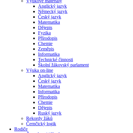
Výukové materiály
Anglický jazyk
Německý jazyk
Český jazyk
Matematika
Dějepis
Fyzika
Přírodopis
Chemie
Zeměpis
Informatika
Technické činnosti
Školní žákovský parlament
Výuka on-line
Anglický jazyk
Český jazyk
Matematika
Informatika
Přírodopis
Chemie
Dějepis
Ruský jazyk
Rekordy žáků
Černčický logik
Rodiče