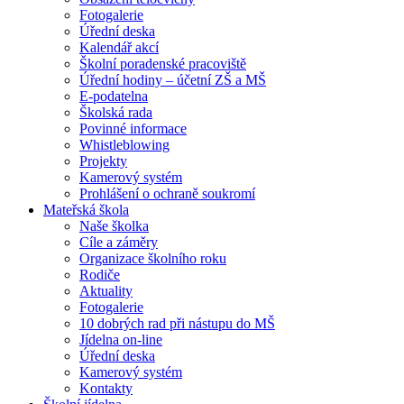
Fotogalerie
Úřední deska
Kalendář akcí
Školní poradenské pracoviště
Úřední hodiny – účetní ZŠ a MŠ
E-podatelna
Školská rada
Povinné informace
Whistleblowing
Projekty
Kamerový systém
Prohlášení o ochraně soukromí
Mateřská škola
Naše školka
Cíle a záměry
Organizace školního roku
Rodiče
Aktuality
Fotogalerie
10 dobrých rad při nástupu do MŠ
Jídelna on-line
Úřední deska
Kamerový systém
Kontakty