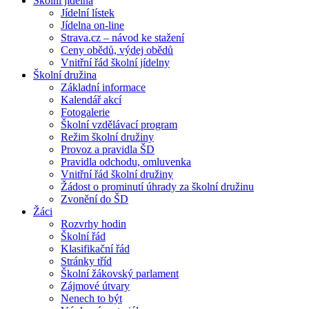
Školní jídelna
Jídelní lístek
Jídelna on-line
Strava.cz – návod ke stažení
Ceny obědů, výdej obědů
Vnitřní řád školní jídelny
Školní družina
Základní informace
Kalendář akcí
Fotogalerie
Školní vzdělávací program
Režim školní družiny
Provoz a pravidla ŠD
Pravidla odchodu, omluvenka
Vnitřní řád školní družiny
Žádost o prominutí úhrady za školní družinu
Zvonění do ŠD
Žáci
Rozvrhy hodin
Školní řád
Klasifikační řád
Stránky tříd
Školní žákovský parlament
Zájmové útvary
Nenech to být