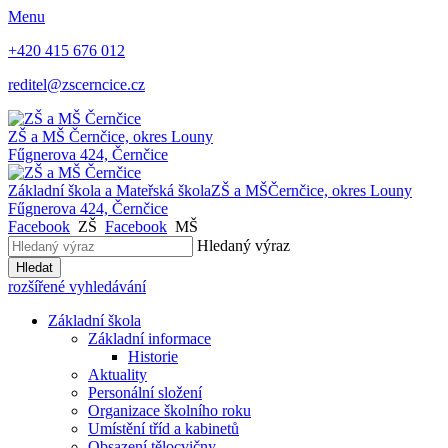
Menu
+420 415 676 012
reditel@zscerncice.cz
ZŠ a MŠ
Černčice, okres Louny
Fűgnerova 424, Černčice
Základní škola a Mateřská škola
ZŠ a MŠ
Černčice, okres Louny
Fűgnerova 424, Černčice
Facebook
ZŠ
Facebook
MŠ
Hledaný výraz
Hledat
rozšířené vyhledávání
Základní škola
Základní informace
Historie
Aktuality
Personální složení
Organizace školního roku
Umístění tříd a kabinetů
Obsazení tělocvičny