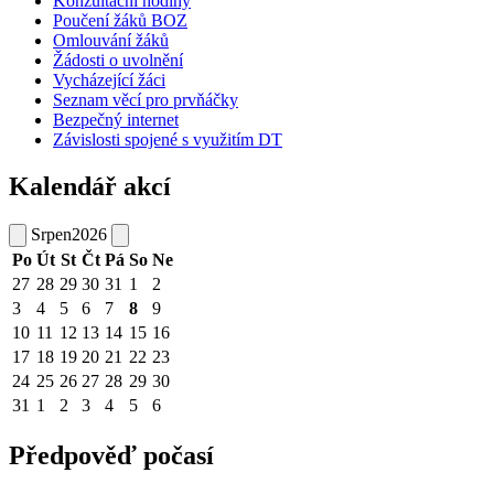
Konzultační hodiny
Poučení žáků BOZ
Omlouvání žáků
Žádosti o uvolnění
Vycházející žáci
Seznam věcí pro prvňáčky
Bezpečný internet
Závislosti spojené s využitím DT
Kalendář akcí
Srpen
2026
Po
Út
St
Čt
Pá
So
Ne
27
28
29
30
31
1
2
3
4
5
6
7
8
9
10
11
12
13
14
15
16
17
18
19
20
21
22
23
24
25
26
27
28
29
30
31
1
2
3
4
5
6
Předpověď počasí