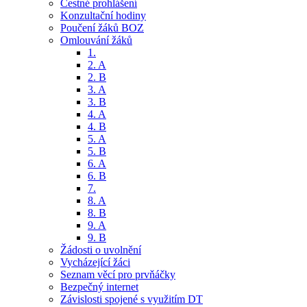
Čestné prohlášení
Konzultační hodiny
Poučení žáků BOZ
Omlouvání žáků
1.
2. A
2. B
3. A
3. B
4. A
4. B
5. A
5. B
6. A
6. B
7.
8. A
8. B
9. A
9. B
Žádosti o uvolnění
Vycházející žáci
Seznam věcí pro prvňáčky
Bezpečný internet
Závislosti spojené s využitím DT