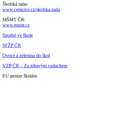
Školská rada:
www.cerncice.cz/skolska-rada
MŠMT ČR:
www.msmt.cz
Sportuj ve škole
SFŽP ČR
Ovoce a zelenina do škol
VZP ČR – Za zdravým vzduchem
EU peníze školám