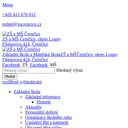
Menu
+420 415 676 012
reditel@zscerncice.cz
ZŠ a MŠ
Černčice, okres Louny
Fűgnerova 424, Černčice
Základní škola a Mateřská škola
ZŠ a MŠ
Černčice, okres Louny
Fűgnerova 424, Černčice
Facebook
ZŠ
Facebook
MŠ
Hledaný výraz
Hledat
rozšířené vyhledávání
Základní škola
Základní informace
Historie
Aktuality
Personální složení
Organizace školního roku
Umístění tříd a kabinetů
Obsazení tělocvičny