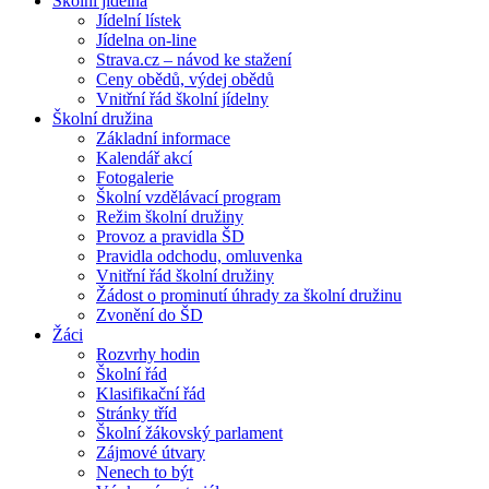
Školní jídelna
Jídelní lístek
Jídelna on-line
Strava.cz – návod ke stažení
Ceny obědů, výdej obědů
Vnitřní řád školní jídelny
Školní družina
Základní informace
Kalendář akcí
Fotogalerie
Školní vzdělávací program
Režim školní družiny
Provoz a pravidla ŠD
Pravidla odchodu, omluvenka
Vnitřní řád školní družiny
Žádost o prominutí úhrady za školní družinu
Zvonění do ŠD
Žáci
Rozvrhy hodin
Školní řád
Klasifikační řád
Stránky tříd
Školní žákovský parlament
Zájmové útvary
Nenech to být