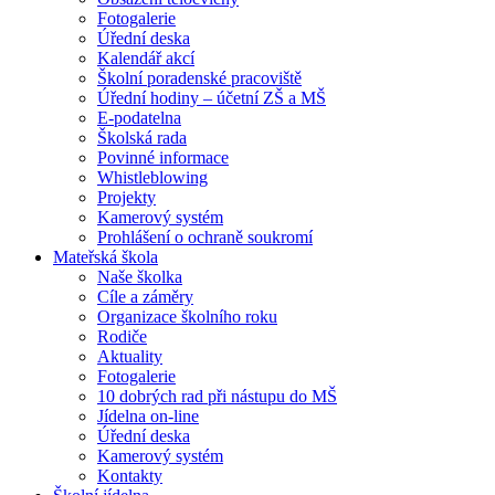
Fotogalerie
Úřední deska
Kalendář akcí
Školní poradenské pracoviště
Úřední hodiny – účetní ZŠ a MŠ
E-podatelna
Školská rada
Povinné informace
Whistleblowing
Projekty
Kamerový systém
Prohlášení o ochraně soukromí
Mateřská škola
Naše školka
Cíle a záměry
Organizace školního roku
Rodiče
Aktuality
Fotogalerie
10 dobrých rad při nástupu do MŠ
Jídelna on-line
Úřední deska
Kamerový systém
Kontakty