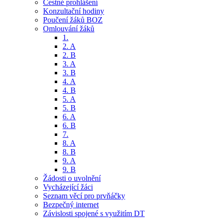
Čestné prohlášení
Konzultační hodiny
Poučení žáků BOZ
Omlouvání žáků
1.
2. A
2. B
3. A
3. B
4. A
4. B
5. A
5. B
6. A
6. B
7.
8. A
8. B
9. A
9. B
Žádosti o uvolnění
Vycházející žáci
Seznam věcí pro prvňáčky
Bezpečný internet
Závislosti spojené s využitím DT