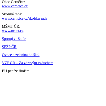
Obec Černčice:
www.cerncice.cz
Školská rada:
www.cerncice.cz/skolska-rada
MŠMT ČR:
www.msmt.cz
Sportuj ve škole
SFŽP ČR
Ovoce a zelenina do škol
VZP ČR – Za zdravým vzduchem
EU peníze školám