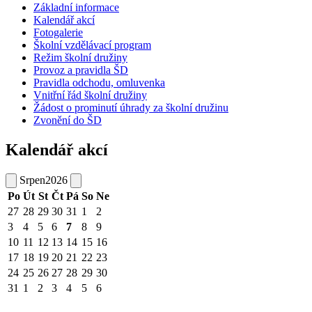
Základní informace
Kalendář akcí
Fotogalerie
Školní vzdělávací program
Režim školní družiny
Provoz a pravidla ŠD
Pravidla odchodu, omluvenka
Vnitřní řád školní družiny
Žádost o prominutí úhrady za školní družinu
Zvonění do ŠD
Kalendář akcí
Srpen
2026
Po
Út
St
Čt
Pá
So
Ne
27
28
29
30
31
1
2
3
4
5
6
7
8
9
10
11
12
13
14
15
16
17
18
19
20
21
22
23
24
25
26
27
28
29
30
31
1
2
3
4
5
6