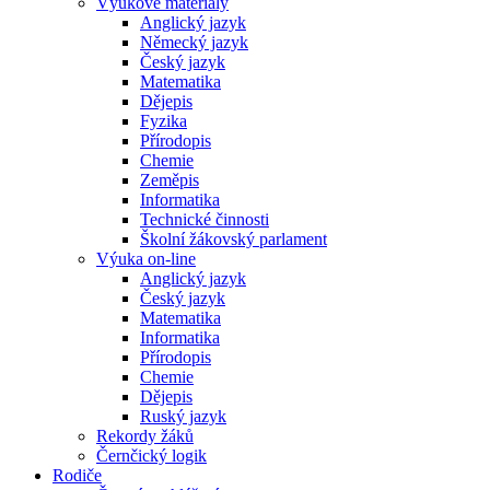
Výukové materiály
Anglický jazyk
Německý jazyk
Český jazyk
Matematika
Dějepis
Fyzika
Přírodopis
Chemie
Zeměpis
Informatika
Technické činnosti
Školní žákovský parlament
Výuka on-line
Anglický jazyk
Český jazyk
Matematika
Informatika
Přírodopis
Chemie
Dějepis
Ruský jazyk
Rekordy žáků
Černčický logik
Rodiče