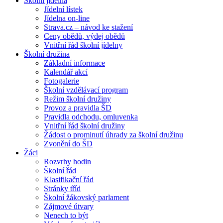
Školní jídelna
Jídelní lístek
Jídelna on-line
Strava.cz – návod ke stažení
Ceny obědů, výdej obědů
Vnitřní řád školní jídelny
Školní družina
Základní informace
Kalendář akcí
Fotogalerie
Školní vzdělávací program
Režim školní družiny
Provoz a pravidla ŠD
Pravidla odchodu, omluvenka
Vnitřní řád školní družiny
Žádost o prominutí úhrady za školní družinu
Zvonění do ŠD
Žáci
Rozvrhy hodin
Školní řád
Klasifikační řád
Stránky tříd
Školní žákovský parlament
Zájmové útvary
Nenech to být