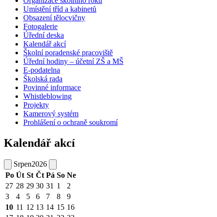
Organizace školního roku
Umístění tříd a kabinetů
Obsazení tělocvičny
Fotogalerie
Úřední deska
Kalendář akcí
Školní poradenské pracoviště
Úřední hodiny – účetní ZŠ a MŠ
E-podatelna
Školská rada
Povinné informace
Whistleblowing
Projekty
Kamerový systém
Prohlášení o ochraně soukromí
Kalendář akcí
Srpen
2026
Po
Út
St
Čt
Pá
So
Ne
27
28
29
30
31
1
2
3
4
5
6
7
8
9
10
11
12
13
14
15
16