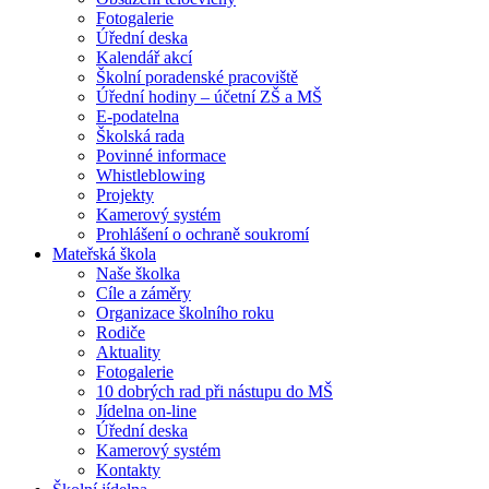
Fotogalerie
Úřední deska
Kalendář akcí
Školní poradenské pracoviště
Úřední hodiny – účetní ZŠ a MŠ
E-podatelna
Školská rada
Povinné informace
Whistleblowing
Projekty
Kamerový systém
Prohlášení o ochraně soukromí
Mateřská škola
Naše školka
Cíle a záměry
Organizace školního roku
Rodiče
Aktuality
Fotogalerie
10 dobrých rad při nástupu do MŠ
Jídelna on-line
Úřední deska
Kamerový systém
Kontakty