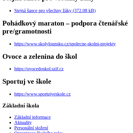
Stejná šance pro všechny žáky (372.08 kB)
Pohádkový maraton – podpora čtenářské
pre/gramotnosti
https://www.skolylounsko.cz/spolecne-skolni-projekty
Ovoce a zelenina do škol
https://ovocedoskol.szif.cz
Sportuj ve škole
https://www.sportujveskole.cz
Základní škola
Základní informace
Aktuality
Personální složení