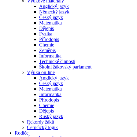
Výukové materiály
Anglický jazyk
Německý jazyk
Český jazyk
Matematika
Dějepis
Fyzika
Přírodopis
Chemie
Zeměpis
Informatika
Technické činnosti
Školní žákovský parlament
Výuka on-line
Anglický jazyk
Český jazyk
Matematika
Informatika
Přírodopis
Chemie
Dějepis
Ruský jazyk
Rekordy žáků
Černčický logik
Rodiče