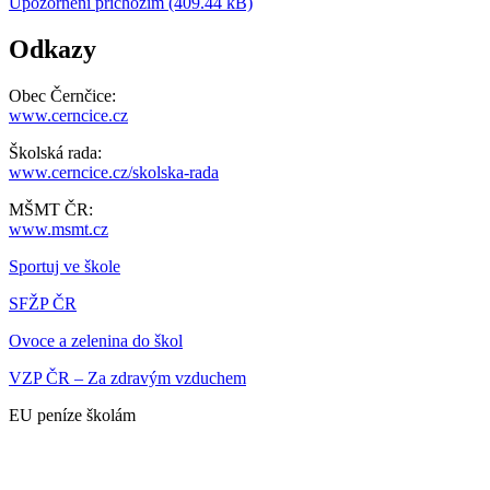
Upozornění příchozím (409.44 kB)
Odkazy
Obec Černčice:
www.cerncice.cz
Školská rada:
www.cerncice.cz/skolska-rada
MŠMT ČR:
www.msmt.cz
Sportuj ve škole
SFŽP ČR
Ovoce a zelenina do škol
VZP ČR – Za zdravým vzduchem
EU peníze školám