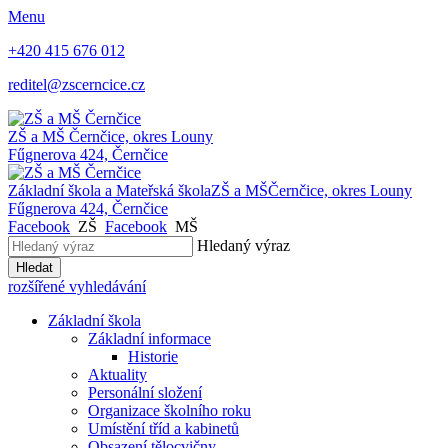
Menu
+420 415 676 012
reditel@zscerncice.cz
ZŠ a MŠ
Černčice, okres Louny
Fűgnerova 424, Černčice
Základní škola a Mateřská škola
ZŠ a MŠ
Černčice, okres Louny
Fűgnerova 424, Černčice
Facebook
ZŠ
Facebook
MŠ
Hledaný výraz
Hledat
rozšířené vyhledávání
Základní škola
Základní informace
Historie
Aktuality
Personální složení
Organizace školního roku
Umístění tříd a kabinetů
Obsazení tělocvičny