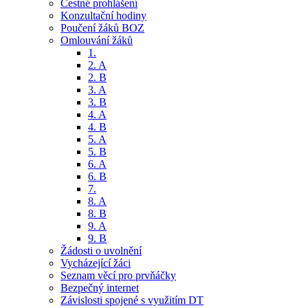
Čestné prohlášení
Konzultační hodiny
Poučení žáků BOZ
Omlouvání žáků
1.
2. A
2. B
3. A
3. B
4. A
4. B
5. A
5. B
6. A
6. B
7.
8. A
8. B
9. A
9. B
Žádosti o uvolnění
Vycházející žáci
Seznam věcí pro prvňáčky
Bezpečný internet
Závislosti spojené s využitím DT