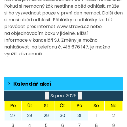
Pokud si nemocný žák nestihne oběd odhlásit, může
si ho vyzvednout pouze v první den nemoci. Další den
si musí oběd odhlásit. Přihlášky a odhlášky lze též
provádět přes internet www.strava.cz nebo
na objednávacím boxu v jídelně. Blížší
Informace v kanceláři ŠJ. Změny je možno
nahlašovat na telefonu č. 415 676 147, je možno
využít záznamník.
Kalendář akcí
Srpen
2026
Po
Út
St
Čt
Pá
So
Ne
27
28
29
30
31
1
2
3
4
5
6
7
8
9