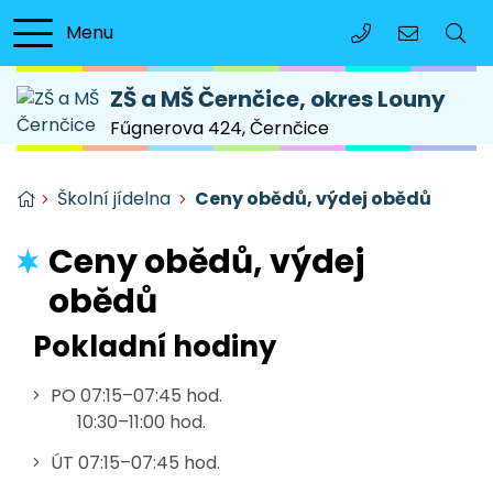
Menu
+420 415 676 01
reditel@zs
ZŠ a MŠ
Černčice, okres Louny
Fűgnerova 424, Černčice
Úvodní stránka
Školní jídelna
Ceny obědů, výdej obědů
Ceny obědů, výdej
obědů
Pokladní hodiny
PO 07:15–07:45 hod.
10:30–11:00 hod.
ÚT 07:15–07:45 hod.