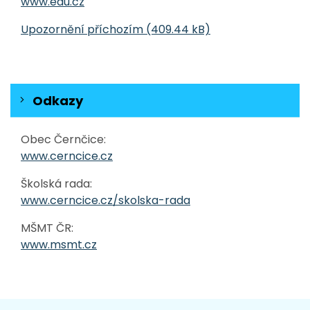
www.edu.cz
Upozornění příchozím (409.44 kB)
Odkazy
Obec Černčice:
www.cerncice.cz
Školská rada:
www.cerncice.cz/skolska-rada
MŠMT ČR:
www.msmt.cz