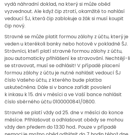
vydá náhradní doklad, na který si může oběd
vyzvednout. Ale když čip ztratí, okamžitě to nahlásí
vedoucí ŠJ, která čip zablokuje a žák si musí koupit
čip nový.
Stravné se může platit formou zálohy z účtu, který je
veden u kterékoli banky nebo hotově v pokladně ŠJ.
Strávníci, kteří platí stravné formou zálohy z účtu,
jsou automaticky přihlášení ke stravování. Nechtějí-li
se stravovat, musí se odhlásit! V případě placení
formou zálohy z účtu je nutné nahlásit vedoucí ŠJ
číslo Vašeho účtu, z kterého bude platba
uskutečněna. Dále si v bance zařídit povolení
k inkasu k 15. dni v měsíci a ve Vaší bance nahlásit
číslo sběrného účtu 0100000841/0800.
Stravné se platí vždy od 25. dne v měsíci do konce
měsíce. Přihlašovat a odhlašovat obědy se mohou
vždy den předem do 13:30 hod.. Pouze v případě
nemoci je možno oběd odhlásit do 7 hodin téhož dne.