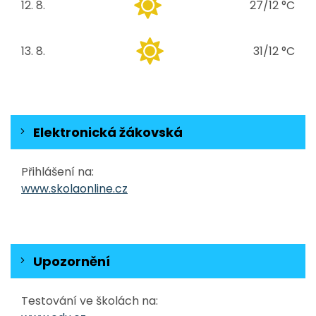
12. 8.
27/12 °C
středa
13. 8.
31/12 °C
čtvrtek
Elektronická žákovská
Přihlášení na:
www.skolaonline.cz
Upozornění
Testování ve školách na: