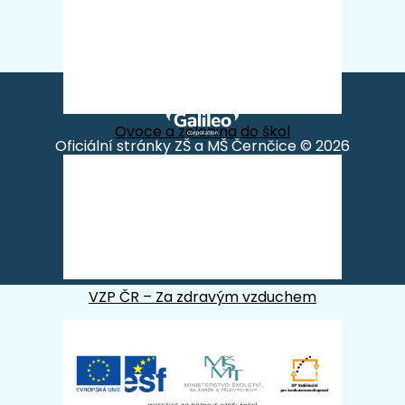
Ovoce a zelenina do škol
Oficiální stránky ZŠ a MŠ Černčice © 2026
Provozovatel
Galileo Corporation s.r.o.
Poslední aktualizace: 2. 7. 2026
Změna vzhledu
,
Struktura stránek
,
Vytisknout
Prohlášení o přístupnosti
VZP ČR – Za zdravým vzduchem