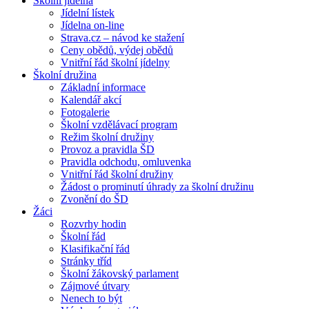
Školní jídelna
Jídelní lístek
Jídelna on-line
Strava.cz – návod ke stažení
Ceny obědů, výdej obědů
Vnitřní řád školní jídelny
Školní družina
Základní informace
Kalendář akcí
Fotogalerie
Školní vzdělávací program
Režim školní družiny
Provoz a pravidla ŠD
Pravidla odchodu, omluvenka
Vnitřní řád školní družiny
Žádost o prominutí úhrady za školní družinu
Zvonění do ŠD
Žáci
Rozvrhy hodin
Školní řád
Klasifikační řád
Stránky tříd
Školní žákovský parlament
Zájmové útvary
Nenech to být