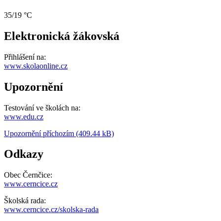
35/19 °C
Elektronická žákovská
Přihlášení na:
www.skolaonline.cz
Upozornění
Testování ve školách na:
www.edu.cz
Upozornění příchozím (409.44 kB)
Odkazy
Obec Černčice:
www.cerncice.cz
Školská rada:
www.cerncice.cz/skolska-rada