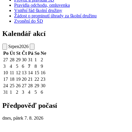
Pravidla odchodu, omluvenka
Vnitřní řád školní družiny
Žádost o prominutí úhrady za školní družinu
Zvonění do ŠD
Kalendář akcí
Srpen
2026
Po
Út
St
Čt
Pá
So
Ne
27
28
29
30
31
1
2
3
4
5
6
7
8
9
10
11
12
13
14
15
16
17
18
19
20
21
22
23
24
25
26
27
28
29
30
31
1
2
3
4
5
6
Předpověď počasí
dnes, pátek 7. 8. 2026