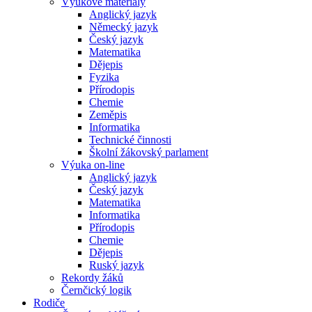
Výukové materiály
Anglický jazyk
Německý jazyk
Český jazyk
Matematika
Dějepis
Fyzika
Přírodopis
Chemie
Zeměpis
Informatika
Technické činnosti
Školní žákovský parlament
Výuka on-line
Anglický jazyk
Český jazyk
Matematika
Informatika
Přírodopis
Chemie
Dějepis
Ruský jazyk
Rekordy žáků
Černčický logik
Rodiče