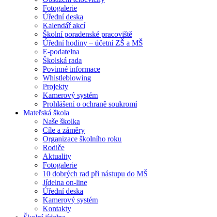
Fotogalerie
Úřední deska
Kalendář akcí
Školní poradenské pracoviště
Úřední hodiny – účetní ZŠ a MŠ
E-podatelna
Školská rada
Povinné informace
Whistleblowing
Projekty
Kamerový systém
Prohlášení o ochraně soukromí
Mateřská škola
Naše školka
Cíle a záměry
Organizace školního roku
Rodiče
Aktuality
Fotogalerie
10 dobrých rad při nástupu do MŠ
Jídelna on-line
Úřední deska
Kamerový systém
Kontakty