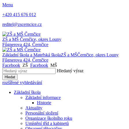
Menu
+420 415 676 012
reditel@zscerncice.cz
ZŠ a MŠ
Černčice, okres Louny
Fűgnerova 424, Černčice
Základní škola a Mateřská škola
ZŠ a MŠ
Černčice, okres Louny
Fűgnerova 424, Černčice
Facebook
ZŠ
Facebook
MŠ
Hledaný výraz
Hledat
rozšířené vyhledávání
Základní škola
Základní informace
Historie
Aktuality
Personální složení
Organizace školního roku
Umístění tříd a kabinetů
Obsazení tělocvičny