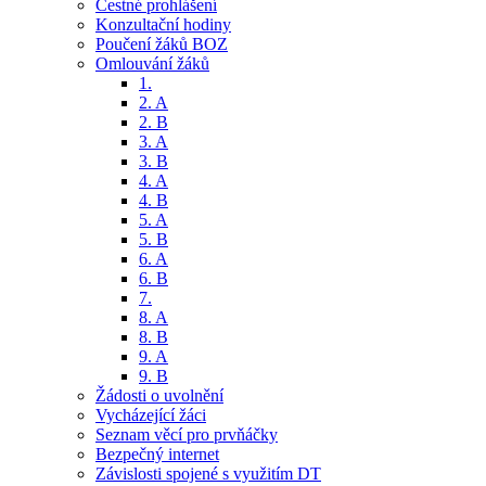
Čestné prohlášení
Konzultační hodiny
Poučení žáků BOZ
Omlouvání žáků
1.
2. A
2. B
3. A
3. B
4. A
4. B
5. A
5. B
6. A
6. B
7.
8. A
8. B
9. A
9. B
Žádosti o uvolnění
Vycházející žáci
Seznam věcí pro prvňáčky
Bezpečný internet
Závislosti spojené s využitím DT