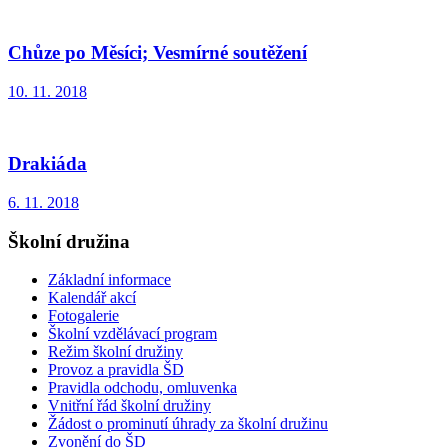
Chůze po Měsíci; Vesmírné soutěžení
10. 11. 2018
Drakiáda
6. 11. 2018
Školní družina
Základní informace
Kalendář akcí
Fotogalerie
Školní vzdělávací program
Režim školní družiny
Provoz a pravidla ŠD
Pravidla odchodu, omluvenka
Vnitřní řád školní družiny
Žádost o prominutí úhrady za školní družinu
Zvonění do ŠD