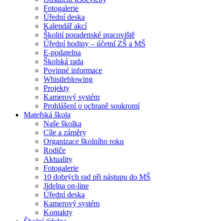
Fotogalerie
Úřední deska
Kalendář akcí
Školní poradenské pracoviště
Úřední hodiny – účetní ZŠ a MŠ
E-podatelna
Školská rada
Povinné informace
Whistleblowing
Projekty
Kamerový systém
Prohlášení o ochraně soukromí
Mateřská škola
Naše školka
Cíle a záměry
Organizace školního roku
Rodiče
Aktuality
Fotogalerie
10 dobrých rad při nástupu do MŠ
Jídelna on-line
Úřední deska
Kamerový systém
Kontakty