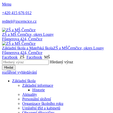
Menu
+420 415 676 012
reditel@zscerncice.cz
ZŠ a MŠ
Černčice, okres Louny
Fűgnerova 424, Černčice
Základní škola a Mateřská škola
ZŠ a MŠ
Černčice, okres Louny
Fűgnerova 424, Černčice
Facebook
ZŠ
Facebook
MŠ
Hledaný výraz
Hledat
rozšířené vyhledávání
Základní škola
Základní informace
Historie
Aktuality
Personální složení
Organizace školního roku
Umístění tříd a kabinetů
Obsazení tělocvičny