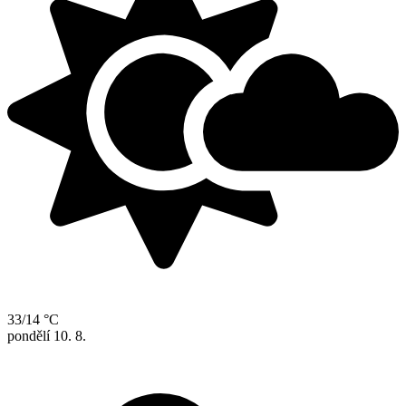
33/14 °C
pondělí
10. 8.