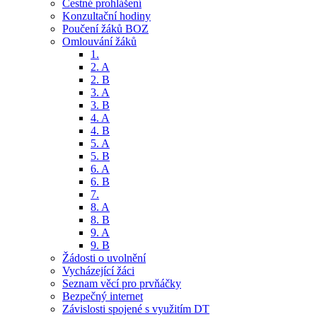
Čestné prohlášení
Konzultační hodiny
Poučení žáků BOZ
Omlouvání žáků
1.
2. A
2. B
3. A
3. B
4. A
4. B
5. A
5. B
6. A
6. B
7.
8. A
8. B
9. A
9. B
Žádosti o uvolnění
Vycházející žáci
Seznam věcí pro prvňáčky
Bezpečný internet
Závislosti spojené s využitím DT