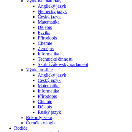
Výukové materiály
Anglický jazyk
Německý jazyk
Český jazyk
Matematika
Dějepis
Fyzika
Přírodopis
Chemie
Zeměpis
Informatika
Technické činnosti
Školní žákovský parlament
Výuka on-line
Anglický jazyk
Český jazyk
Matematika
Informatika
Přírodopis
Chemie
Dějepis
Ruský jazyk
Rekordy žáků
Černčický logik
Rodiče