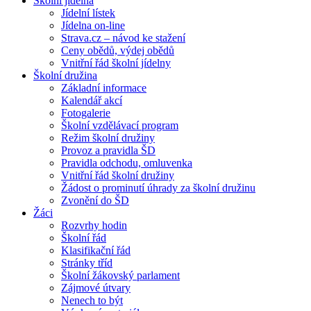
Školní jídelna
Jídelní lístek
Jídelna on-line
Strava.cz – návod ke stažení
Ceny obědů, výdej obědů
Vnitřní řád školní jídelny
Školní družina
Základní informace
Kalendář akcí
Fotogalerie
Školní vzdělávací program
Režim školní družiny
Provoz a pravidla ŠD
Pravidla odchodu, omluvenka
Vnitřní řád školní družiny
Žádost o prominutí úhrady za školní družinu
Zvonění do ŠD
Žáci
Rozvrhy hodin
Školní řád
Klasifikační řád
Stránky tříd
Školní žákovský parlament
Zájmové útvary
Nenech to být