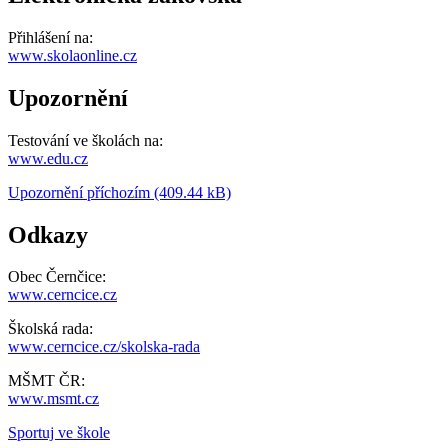
Přihlášení na:
www.skolaonline.cz
Upozornění
Testování ve školách na:
www.edu.cz
Upozornění příchozím (409.44 kB)
Odkazy
Obec Černčice:
www.cerncice.cz
Školská rada:
www.cerncice.cz/skolska-rada
MŠMT ČR:
www.msmt.cz
Sportuj ve škole