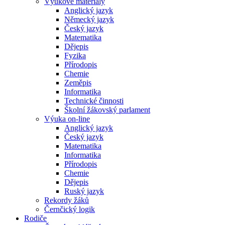
Výukové materiály
Anglický jazyk
Německý jazyk
Český jazyk
Matematika
Dějepis
Fyzika
Přírodopis
Chemie
Zeměpis
Informatika
Technické činnosti
Školní žákovský parlament
Výuka on-line
Anglický jazyk
Český jazyk
Matematika
Informatika
Přírodopis
Chemie
Dějepis
Ruský jazyk
Rekordy žáků
Černčický logik
Rodiče