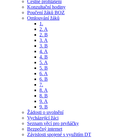
Čestné prohlášení
Konzultační hodiny
Poučení žáků BOZ
Omlouvání žáků
1.
2. A
2. B
3. A
3. B
4. A
4. B
5. A
5. B
6. A
6. B
7.
8. A
8. B
9. A
9. B
Žádosti o uvolnění
Vycházející žáci
Seznam věcí pro prvňáčky
Bezpečný internet
Závislosti spojené s využitím DT