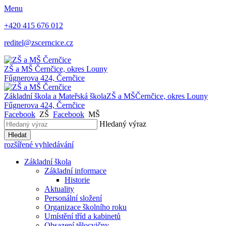
Menu
+420 415 676 012
reditel@zscerncice.cz
ZŠ a MŠ
Černčice, okres Louny
Fűgnerova 424, Černčice
Základní škola a Mateřská škola
ZŠ a MŠ
Černčice, okres Louny
Fűgnerova 424, Černčice
Facebook
ZŠ
Facebook
MŠ
Hledaný výraz
Hledat
rozšířené vyhledávání
Základní škola
Základní informace
Historie
Aktuality
Personální složení
Organizace školního roku
Umístění tříd a kabinetů
Obsazení tělocvičny