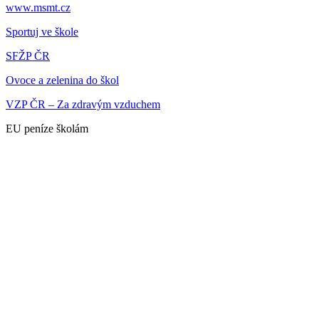
www.msmt.cz
Sportuj ve škole
SFŽP ČR
Ovoce a zelenina do škol
VZP ČR – Za zdravým vzduchem
EU peníze školám