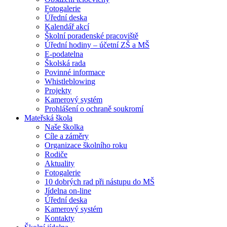
Fotogalerie
Úřední deska
Kalendář akcí
Školní poradenské pracoviště
Úřední hodiny – účetní ZŠ a MŠ
E-podatelna
Školská rada
Povinné informace
Whistleblowing
Projekty
Kamerový systém
Prohlášení o ochraně soukromí
Mateřská škola
Naše školka
Cíle a záměry
Organizace školního roku
Rodiče
Aktuality
Fotogalerie
10 dobrých rad při nástupu do MŠ
Jídelna on-line
Úřední deska
Kamerový systém
Kontakty