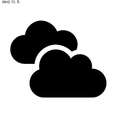
úterý
11. 8.