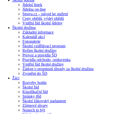
Školní jídelna
Jídelní lístek
Jídelna on-line
Strava.cz – návod ke stažení
Ceny obědů, výdej obědů
Vnitřní řád školní jídelny
Školní družina
Základní informace
Kalendář akcí
Fotogalerie
Školní vzdělávací program
Režim školní družiny
Provoz a pravidla ŠD
Pravidla odchodu, omluvenka
Vnitřní řád školní družiny
Žádost o prominutí úhrady za školní družinu
Zvonění do ŠD
Žáci
Rozvrhy hodin
Školní řád
Klasifikační řád
Stránky tříd
Školní žákovský parlament
Zájmové útvary
Nenech to být