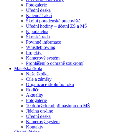
Fotogalerie
Úřední deska
Kalendář akcí
Školní poradenské pracoviště
Úřední hodiny – účetní ZŠ a MŠ
E-podatelna
Školská rada
Povinné informace
Whistleblowing
Projekty
Kamerový systém
Prohlášení o ochraně soukromí
Mateřská škola
Naše školka
Cíle a záměry
Organizace školního roku
Rodiče
Aktuality
Fotogalerie
10 dobrých rad při nástupu do MŠ
Jídelna on-line
Úřední deska
Kamerový systém
Kontakty