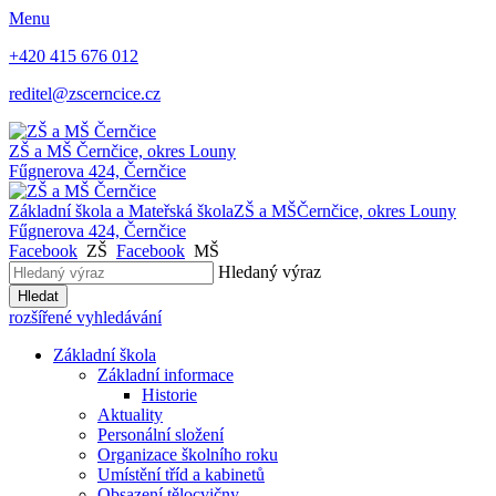
Menu
+420 415 676 012
reditel@zscerncice.cz
ZŠ a MŠ
Černčice, okres Louny
Fűgnerova 424, Černčice
Základní škola a Mateřská škola
ZŠ a MŠ
Černčice, okres Louny
Fűgnerova 424, Černčice
Facebook
ZŠ
Facebook
MŠ
Hledaný výraz
Hledat
rozšířené vyhledávání
Základní škola
Základní informace
Historie
Aktuality
Personální složení
Organizace školního roku
Umístění tříd a kabinetů
Obsazení tělocvičny