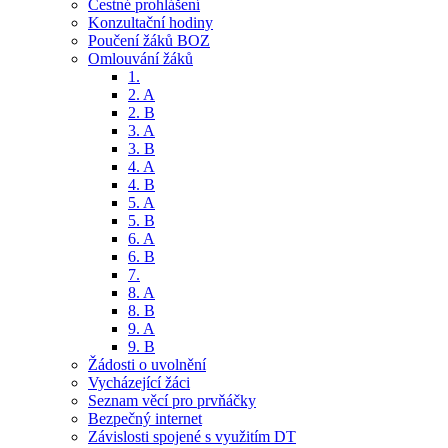
Čestné prohlášení
Konzultační hodiny
Poučení žáků BOZ
Omlouvání žáků
1.
2. A
2. B
3. A
3. B
4. A
4. B
5. A
5. B
6. A
6. B
7.
8. A
8. B
9. A
9. B
Žádosti o uvolnění
Vycházející žáci
Seznam věcí pro prvňáčky
Bezpečný internet
Závislosti spojené s využitím DT