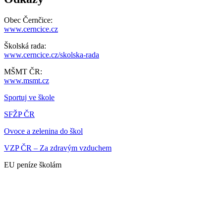
Obec Černčice:
www.cerncice.cz
Školská rada:
www.cerncice.cz/skolska-rada
MŠMT ČR:
www.msmt.cz
Sportuj ve škole
SFŽP ČR
Ovoce a zelenina do škol
VZP ČR – Za zdravým vzduchem
EU peníze školám