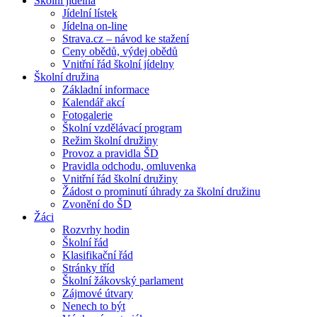
Školní jídelna
Jídelní lístek
Jídelna on-line
Strava.cz – návod ke stažení
Ceny obědů, výdej obědů
Vnitřní řád školní jídelny
Školní družina
Základní informace
Kalendář akcí
Fotogalerie
Školní vzdělávací program
Režim školní družiny
Provoz a pravidla ŠD
Pravidla odchodu, omluvenka
Vnitřní řád školní družiny
Žádost o prominutí úhrady za školní družinu
Zvonění do ŠD
Žáci
Rozvrhy hodin
Školní řád
Klasifikační řád
Stránky tříd
Školní žákovský parlament
Zájmové útvary
Nenech to být