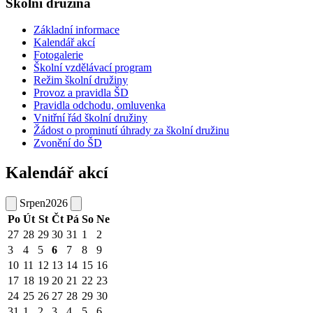
Školní družina
Základní informace
Kalendář akcí
Fotogalerie
Školní vzdělávací program
Režim školní družiny
Provoz a pravidla ŠD
Pravidla odchodu, omluvenka
Vnitřní řád školní družiny
Žádost o prominutí úhrady za školní družinu
Zvonění do ŠD
Kalendář akcí
Srpen
2026
Po
Út
St
Čt
Pá
So
Ne
27
28
29
30
31
1
2
3
4
5
6
7
8
9
10
11
12
13
14
15
16
17
18
19
20
21
22
23
24
25
26
27
28
29
30
31
1
2
3
4
5
6