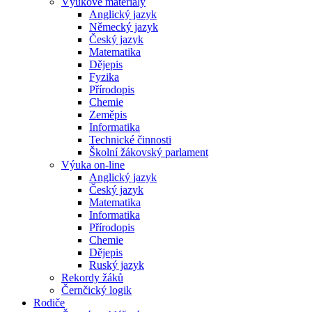
Výukové materiály
Anglický jazyk
Německý jazyk
Český jazyk
Matematika
Dějepis
Fyzika
Přírodopis
Chemie
Zeměpis
Informatika
Technické činnosti
Školní žákovský parlament
Výuka on-line
Anglický jazyk
Český jazyk
Matematika
Informatika
Přírodopis
Chemie
Dějepis
Ruský jazyk
Rekordy žáků
Černčický logik
Rodiče