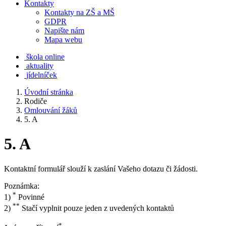
Kontakty
Kontakty na ZŠ a MŠ
GDPR
Napište nám
Mapa webu
škola online
aktuality
jídelníček
Úvodní stránka
Rodiče
Omlouvání žáků
5. A
5. A
Kontaktní formulář slouží k zaslání Vašeho dotazu či žádosti.
Poznámka:
*
1)
Povinné
**
2)
Stačí vyplnit pouze jeden z uvedených kontaktů
*