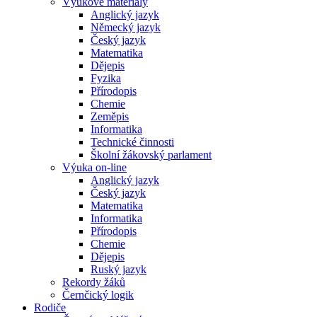
Výukové materiály
Anglický jazyk
Německý jazyk
Český jazyk
Matematika
Dějepis
Fyzika
Přírodopis
Chemie
Zeměpis
Informatika
Technické činnosti
Školní žákovský parlament
Výuka on-line
Anglický jazyk
Český jazyk
Matematika
Informatika
Přírodopis
Chemie
Dějepis
Ruský jazyk
Rekordy žáků
Černčický logik
Rodiče