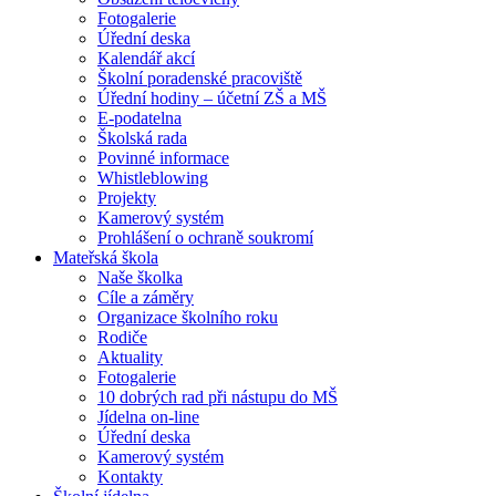
Fotogalerie
Úřední deska
Kalendář akcí
Školní poradenské pracoviště
Úřední hodiny – účetní ZŠ a MŠ
E-podatelna
Školská rada
Povinné informace
Whistleblowing
Projekty
Kamerový systém
Prohlášení o ochraně soukromí
Mateřská škola
Naše školka
Cíle a záměry
Organizace školního roku
Rodiče
Aktuality
Fotogalerie
10 dobrých rad při nástupu do MŠ
Jídelna on-line
Úřední deska
Kamerový systém
Kontakty