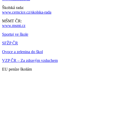
Školská rada:
www.cerncice.cz/skolska-rada
MŠMT ČR:
www.msmt.cz
Sportuj ve škole
SFŽP ČR
Ovoce a zelenina do škol
VZP ČR – Za zdravým vzduchem
EU peníze školám