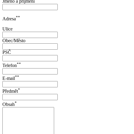
Jméno a příjmení
**
Adresa
Ulice
Obec/Město
PSČ
**
Telefon
**
E-mail
*
Předmět
*
Obsah