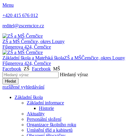
Menu
+420 415 676 012
reditel@zscerncice.cz
ZŠ a MŠ
Černčice, okres Louny
Fűgnerova 424, Černčice
Základní škola a Mateřská škola
ZŠ a MŠ
Černčice, okres Louny
Fűgnerova 424, Černčice
Facebook
ZŠ
Facebook
MŠ
Hledaný výraz
Hledat
rozšířené vyhledávání
Základní škola
Základní informace
Historie
Aktuality
Personální složení
Organizace školního roku
Umístění tříd a kabinetů
Obsazení tělocvičny