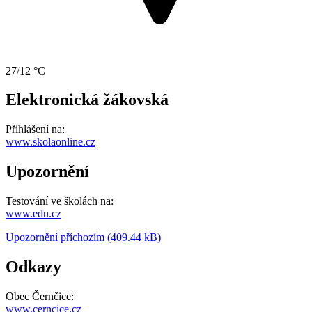
27/12 °C
Elektronická žákovská
Přihlášení na:
www.skolaonline.cz
Upozornění
Testování ve školách na:
www.edu.cz
Upozornění příchozím (409.44 kB)
Odkazy
Obec Černčice:
www.cerncice.cz