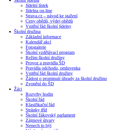
Školní jídelna
Jídelní lístek
Jídelna on-line
Strava.cz – návod ke stažení
Ceny obědů, výdej obědů
Vnitřní řád školní jídelny
Školní družina
Základní informace
Kalendář akcí
Fotogalerie
Školní vzdělávací program
Režim školní družiny
Provoz a pravidla ŠD
Pravidla odchodu, omluvenka
Vnitřní řád školní družiny
Žádost o prominutí úhrady za školní družinu
Zvonění do ŠD
Žáci
Rozvrhy hodin
Školní řád
Klasifikační řád
Stránky tříd
Školní žákovský parlament
Zájmové útvary
Nenech to být