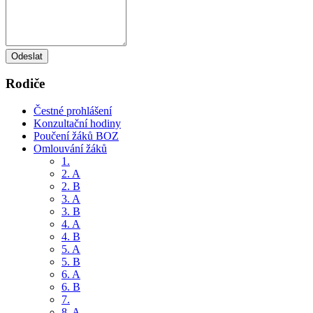
Odeslat
Rodiče
Čestné prohlášení
Konzultační hodiny
Poučení žáků BOZ
Omlouvání žáků
1.
2. A
2. B
3. A
3. B
4. A
4. B
5. A
5. B
6. A
6. B
7.
8. A