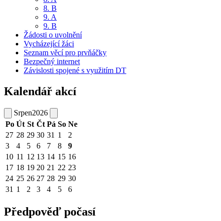
8. B
9. A
9. B
Žádosti o uvolnění
Vycházející žáci
Seznam věcí pro prvňáčky
Bezpečný internet
Závislosti spojené s využitím DT
Kalendář akcí
Srpen
2026
Po
Út
St
Čt
Pá
So
Ne
27
28
29
30
31
1
2
3
4
5
6
7
8
9
10
11
12
13
14
15
16
17
18
19
20
21
22
23
24
25
26
27
28
29
30
31
1
2
3
4
5
6
Předpověď počasí