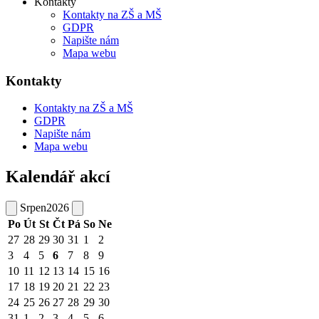
Kontakty
Kontakty na ZŠ a MŠ
GDPR
Napište nám
Mapa webu
Kontakty
Kontakty na ZŠ a MŠ
GDPR
Napište nám
Mapa webu
Kalendář akcí
Srpen
2026
Po
Út
St
Čt
Pá
So
Ne
27
28
29
30
31
1
2
3
4
5
6
7
8
9
10
11
12
13
14
15
16
17
18
19
20
21
22
23
24
25
26
27
28
29
30
31
1
2
3
4
5
6