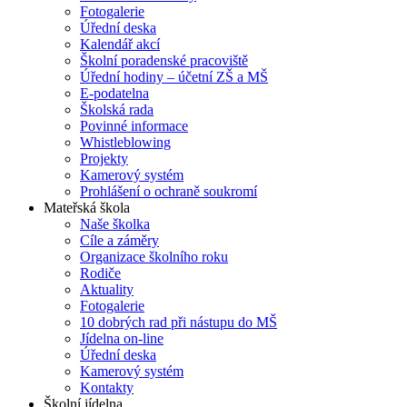
Fotogalerie
Úřední deska
Kalendář akcí
Školní poradenské pracoviště
Úřední hodiny – účetní ZŠ a MŠ
E-podatelna
Školská rada
Povinné informace
Whistleblowing
Projekty
Kamerový systém
Prohlášení o ochraně soukromí
Mateřská škola
Naše školka
Cíle a záměry
Organizace školního roku
Rodiče
Aktuality
Fotogalerie
10 dobrých rad při nástupu do MŠ
Jídelna on-line
Úřední deska
Kamerový systém
Kontakty
Školní jídelna