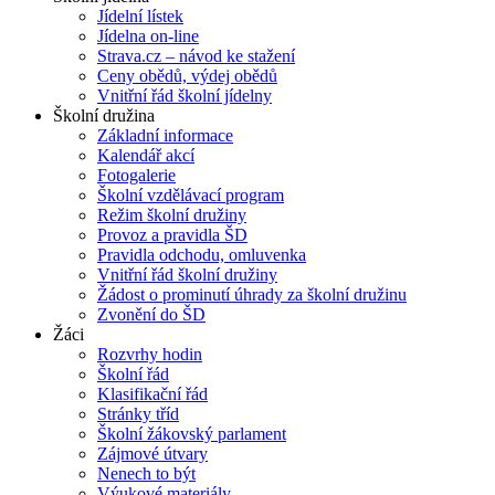
Jídelní lístek
Jídelna on-line
Strava.cz – návod ke stažení
Ceny obědů, výdej obědů
Vnitřní řád školní jídelny
Školní družina
Základní informace
Kalendář akcí
Fotogalerie
Školní vzdělávací program
Režim školní družiny
Provoz a pravidla ŠD
Pravidla odchodu, omluvenka
Vnitřní řád školní družiny
Žádost o prominutí úhrady za školní družinu
Zvonění do ŠD
Žáci
Rozvrhy hodin
Školní řád
Klasifikační řád
Stránky tříd
Školní žákovský parlament
Zájmové útvary
Nenech to být
Výukové materiály