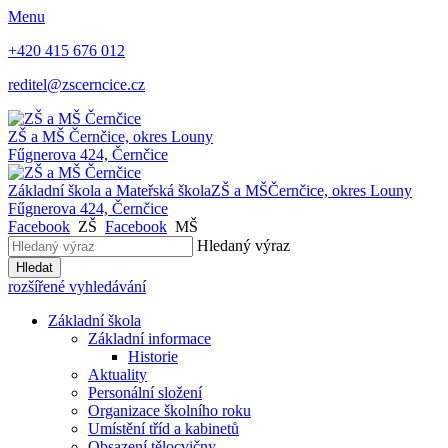
Menu
+420 415 676 012
reditel@zscerncice.cz
ZŠ a MŠ
Černčice, okres Louny
Fűgnerova 424, Černčice
Základní škola a Mateřská škola
ZŠ a MŠ
Černčice, okres Louny
Fűgnerova 424, Černčice
Facebook
ZŠ
Facebook
MŠ
Hledaný výraz
Hledat
rozšířené vyhledávání
Základní škola
Základní informace
Historie
Aktuality
Personální složení
Organizace školního roku
Umístění tříd a kabinetů
Obsazení tělocvičny