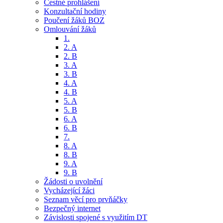
Čestné prohlášení
Konzultační hodiny
Poučení žáků BOZ
Omlouvání žáků
1.
2. A
2. B
3. A
3. B
4. A
4. B
5. A
5. B
6. A
6. B
7.
8. A
8. B
9. A
9. B
Žádosti o uvolnění
Vycházející žáci
Seznam věcí pro prvňáčky
Bezpečný internet
Závislosti spojené s využitím DT