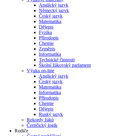
Anglický jazyk
Německý jazyk
Český jazyk
Matematika
Dějepis
Fyzika
Přírodopis
Chemie
Zeměpis
Informatika
Technické činnosti
Školní žákovský parlament
Výuka on-line
Anglický jazyk
Český jazyk
Matematika
Informatika
Přírodopis
Chemie
Dějepis
Ruský jazyk
Rekordy žáků
Černčický logik
Rodiče