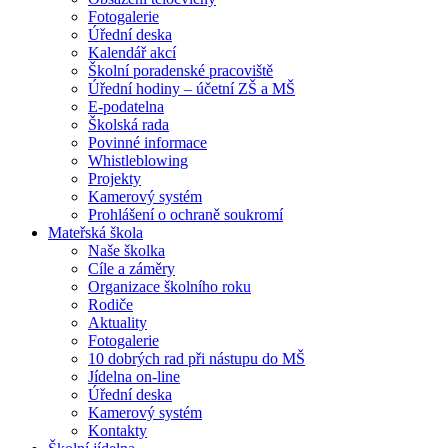
Fotogalerie
Úřední deska
Kalendář akcí
Školní poradenské pracoviště
Úřední hodiny – účetní ZŠ a MŠ
E-podatelna
Školská rada
Povinné informace
Whistleblowing
Projekty
Kamerový systém
Prohlášení o ochraně soukromí
Mateřská škola
Naše školka
Cíle a záměry
Organizace školního roku
Rodiče
Aktuality
Fotogalerie
10 dobrých rad při nástupu do MŠ
Jídelna on-line
Úřední deska
Kamerový systém
Kontakty