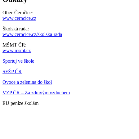
Obec Černčice:
www.cerncice.cz
Školská rada:
www.cerncice.cz/skolska-rada
MŠMT ČR:
www.msmt.cz
Sportuj ve škole
SFŽP ČR
Ovoce a zelenina do škol
VZP ČR – Za zdravým vzduchem
EU peníze školám