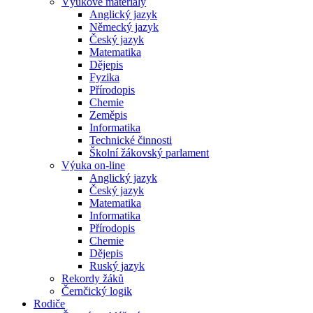
Výukové materiály
Anglický jazyk
Německý jazyk
Český jazyk
Matematika
Dějepis
Fyzika
Přírodopis
Chemie
Zeměpis
Informatika
Technické činnosti
Školní žákovský parlament
Výuka on-line
Anglický jazyk
Český jazyk
Matematika
Informatika
Přírodopis
Chemie
Dějepis
Ruský jazyk
Rekordy žáků
Černčický logik
Rodiče