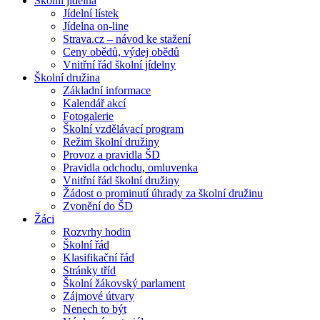
Školní jídelna
Jídelní lístek
Jídelna on-line
Strava.cz – návod ke stažení
Ceny obědů, výdej obědů
Vnitřní řád školní jídelny
Školní družina
Základní informace
Kalendář akcí
Fotogalerie
Školní vzdělávací program
Režim školní družiny
Provoz a pravidla ŠD
Pravidla odchodu, omluvenka
Vnitřní řád školní družiny
Žádost o prominutí úhrady za školní družinu
Zvonění do ŠD
Žáci
Rozvrhy hodin
Školní řád
Klasifikační řád
Stránky tříd
Školní žákovský parlament
Zájmové útvary
Nenech to být