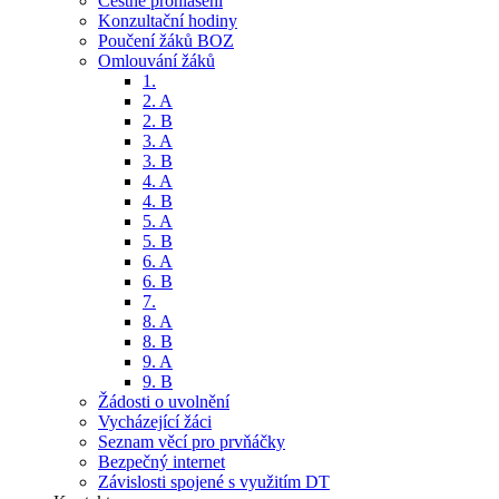
Čestné prohlášení
Konzultační hodiny
Poučení žáků BOZ
Omlouvání žáků
1.
2. A
2. B
3. A
3. B
4. A
4. B
5. A
5. B
6. A
6. B
7.
8. A
8. B
9. A
9. B
Žádosti o uvolnění
Vycházející žáci
Seznam věcí pro prvňáčky
Bezpečný internet
Závislosti spojené s využitím DT