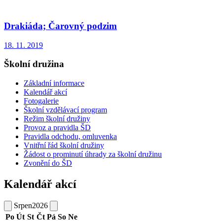
Drakiáda; Čarovný podzim
18. 11. 2019
Školní družina
Základní informace
Kalendář akcí
Fotogalerie
Školní vzdělávací program
Režim školní družiny
Provoz a pravidla ŠD
Pravidla odchodu, omluvenka
Vnitřní řád školní družiny
Žádost o prominutí úhrady za školní družinu
Zvonění do ŠD
Kalendář akcí
Srpen
2026
Po
Út
St
Čt
Pá
So
Ne