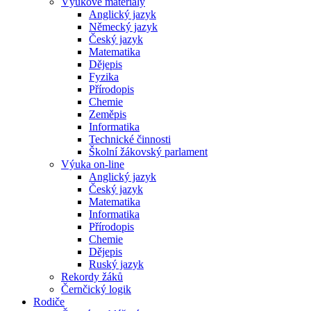
Výukové materiály
Anglický jazyk
Německý jazyk
Český jazyk
Matematika
Dějepis
Fyzika
Přírodopis
Chemie
Zeměpis
Informatika
Technické činnosti
Školní žákovský parlament
Výuka on-line
Anglický jazyk
Český jazyk
Matematika
Informatika
Přírodopis
Chemie
Dějepis
Ruský jazyk
Rekordy žáků
Černčický logik
Rodiče