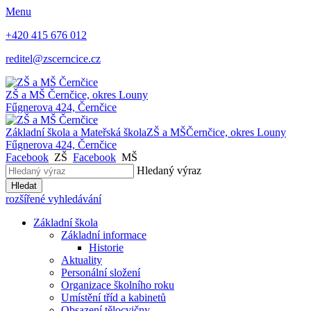
Menu
+420 415 676 012
reditel@zscerncice.cz
ZŠ a MŠ
Černčice, okres Louny
Fűgnerova 424, Černčice
Základní škola a Mateřská škola
ZŠ a MŠ
Černčice, okres Louny
Fűgnerova 424, Černčice
Facebook
ZŠ
Facebook
MŠ
Hledaný výraz
Hledat
rozšířené vyhledávání
Základní škola
Základní informace
Historie
Aktuality
Personální složení
Organizace školního roku
Umístění tříd a kabinetů
Obsazení tělocvičny