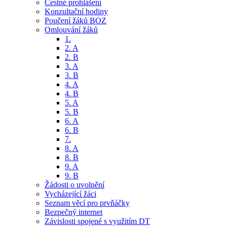
Čestné prohlášení
Konzultační hodiny
Poučení žáků BOZ
Omlouvání žáků
1.
2. A
2. B
3. A
3. B
4. A
4. B
5. A
5. B
6. A
6. B
7.
8. A
8. B
9. A
9. B
Žádosti o uvolnění
Vycházející žáci
Seznam věcí pro prvňáčky
Bezpečný internet
Závislosti spojené s využitím DT