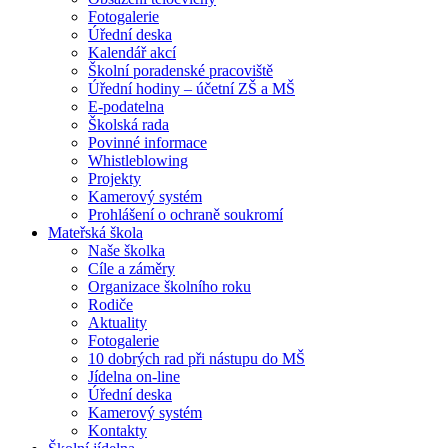
Fotogalerie
Úřední deska
Kalendář akcí
Školní poradenské pracoviště
Úřední hodiny – účetní ZŠ a MŠ
E-podatelna
Školská rada
Povinné informace
Whistleblowing
Projekty
Kamerový systém
Prohlášení o ochraně soukromí
Mateřská škola
Naše školka
Cíle a záměry
Organizace školního roku
Rodiče
Aktuality
Fotogalerie
10 dobrých rad při nástupu do MŠ
Jídelna on-line
Úřední deska
Kamerový systém
Kontakty