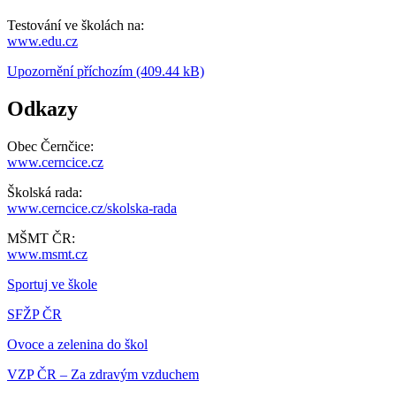
Testování ve školách na:
www.edu.cz
Upozornění příchozím (409.44 kB)
Odkazy
Obec Černčice:
www.cerncice.cz
Školská rada:
www.cerncice.cz/skolska-rada
MŠMT ČR:
www.msmt.cz
Sportuj ve škole
SFŽP ČR
Ovoce a zelenina do škol
VZP ČR – Za zdravým vzduchem