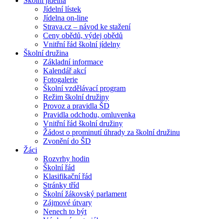
Školní jídelna
Jídelní lístek
Jídelna on-line
Strava.cz – návod ke stažení
Ceny obědů, výdej obědů
Vnitřní řád školní jídelny
Školní družina
Základní informace
Kalendář akcí
Fotogalerie
Školní vzdělávací program
Režim školní družiny
Provoz a pravidla ŠD
Pravidla odchodu, omluvenka
Vnitřní řád školní družiny
Žádost o prominutí úhrady za školní družinu
Zvonění do ŠD
Žáci
Rozvrhy hodin
Školní řád
Klasifikační řád
Stránky tříd
Školní žákovský parlament
Zájmové útvary
Nenech to být