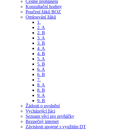
Čestné prohlášení
Konzultační hodiny
Poučení žáků BOZ
Omlouvání žáků
1.
2. A
2. B
3. A
3. B
4. A
4. B
5. A
5. B
6. A
6. B
7.
8. A
8. B
9. A
9. B
Žádosti o uvolnění
Vycházející žáci
Seznam věcí pro prvňáčky
Bezpečný internet
Závislosti spojené s využitím DT