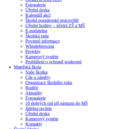
Fotogalerie
Úřední deska
Kalendář akcí
Školní poradenské pracoviště
Úřední hodiny – účetní ZŠ a MŠ
E-podatelna
Školská rada
Povinné informace
Whistleblowing
Projekty
Kamerový systém
Prohlášení o ochraně soukromí
Mateřská škola
Naše školka
Cíle a záměry
Organizace školního roku
Rodiče
Aktuality
Fotogalerie
10 dobrých rad při nástupu do MŠ
Jídelna on-line
Úřední deska
Kamerový systém
Kontakty