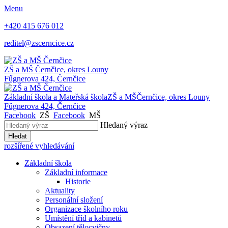
Menu
+420 415 676 012
reditel@zscerncice.cz
ZŠ a MŠ
Černčice, okres Louny
Fűgnerova 424, Černčice
Základní škola a Mateřská škola
ZŠ a MŠ
Černčice, okres Louny
Fűgnerova 424, Černčice
Facebook
ZŠ
Facebook
MŠ
Hledaný výraz
Hledat
rozšířené vyhledávání
Základní škola
Základní informace
Historie
Aktuality
Personální složení
Organizace školního roku
Umístění tříd a kabinetů
Obsazení tělocvičny