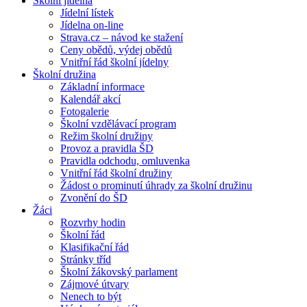
Školní jídelna
Jídelní lístek
Jídelna on-line
Strava.cz – návod ke stažení
Ceny obědů, výdej obědů
Vnitřní řád školní jídelny
Školní družina
Základní informace
Kalendář akcí
Fotogalerie
Školní vzdělávací program
Režim školní družiny
Provoz a pravidla ŠD
Pravidla odchodu, omluvenka
Vnitřní řád školní družiny
Žádost o prominutí úhrady za školní družinu
Zvonění do ŠD
Žáci
Rozvrhy hodin
Školní řád
Klasifikační řád
Stránky tříd
Školní žákovský parlament
Zájmové útvary
Nenech to být