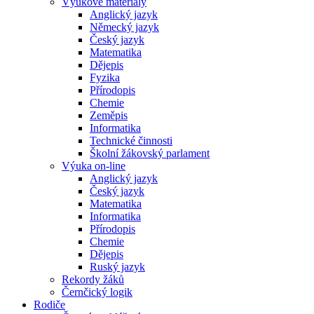
Výukové materiály
Anglický jazyk
Německý jazyk
Český jazyk
Matematika
Dějepis
Fyzika
Přírodopis
Chemie
Zeměpis
Informatika
Technické činnosti
Školní žákovský parlament
Výuka on-line
Anglický jazyk
Český jazyk
Matematika
Informatika
Přírodopis
Chemie
Dějepis
Ruský jazyk
Rekordy žáků
Černčický logik
Rodiče