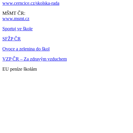
www.cerncice.cz/skolska-rada
MŠMT ČR:
www.msmt.cz
Sportuj ve škole
SFŽP ČR
Ovoce a zelenina do škol
VZP ČR – Za zdravým vzduchem
EU peníze školám