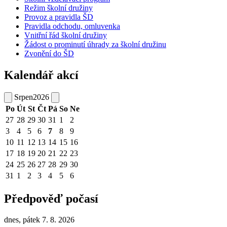
Režim školní družiny
Provoz a pravidla ŠD
Pravidla odchodu, omluvenka
Vnitřní řád školní družiny
Žádost o prominutí úhrady za školní družinu
Zvonění do ŠD
Kalendář akcí
Srpen
2026
Po
Út
St
Čt
Pá
So
Ne
27
28
29
30
31
1
2
3
4
5
6
7
8
9
10
11
12
13
14
15
16
17
18
19
20
21
22
23
24
25
26
27
28
29
30
31
1
2
3
4
5
6
Předpověď počasí
dnes, pátek 7. 8. 2026