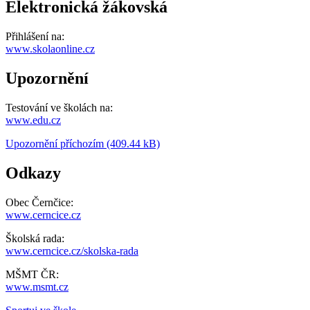
Elektronická žákovská
Přihlášení na:
www.skolaonline.cz
Upozornění
Testování ve školách na:
www.edu.cz
Upozornění příchozím (409.44 kB)
Odkazy
Obec Černčice:
www.cerncice.cz
Školská rada:
www.cerncice.cz/skolska-rada
MŠMT ČR:
www.msmt.cz