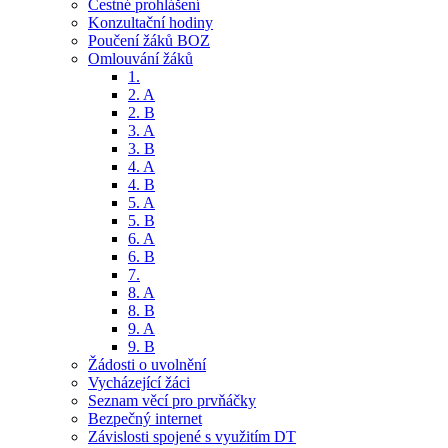
Čestné prohlášení
Konzultační hodiny
Poučení žáků BOZ
Omlouvání žáků
1.
2. A
2. B
3. A
3. B
4. A
4. B
5. A
5. B
6. A
6. B
7.
8. A
8. B
9. A
9. B
Žádosti o uvolnění
Vycházející žáci
Seznam věcí pro prvňáčky
Bezpečný internet
Závislosti spojené s využitím DT