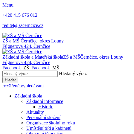
Menu
+420 415 676 012
reditel@zscerncice.cz
ZŠ a MŠ
Černčice, okres Louny
Fűgnerova 424, Černčice
Základní škola a Mateřská škola
ZŠ a MŠ
Černčice, okres Louny
Fűgnerova 424, Černčice
Facebook
ZŠ
Facebook
MŠ
Hledaný výraz
Hledat
rozšířené vyhledávání
Základní škola
Základní informace
Historie
Aktuality
Personální složení
Organizace školního roku
Umístění tříd a kabinetů
Obsazení tělocvičny