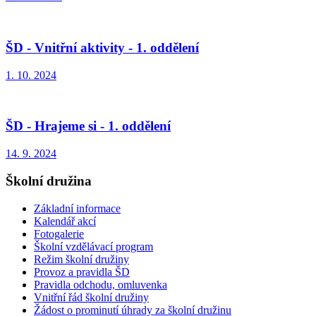
ŠD - Vnitřní aktivity - 1. oddělení
1. 10. 2024
ŠD - Hrajeme si - 1. oddělení
14. 9. 2024
Školní družina
Základní informace
Kalendář akcí
Fotogalerie
Školní vzdělávací program
Režim školní družiny
Provoz a pravidla ŠD
Pravidla odchodu, omluvenka
Vnitřní řád školní družiny
Žádost o prominutí úhrady za školní družinu