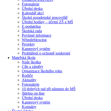
Fotogalerie
Úřední deska
Kalendář akcí
Školní poradenské pracoviště
Úřední hodiny – účetní ZŠ a MŠ
E-podatelna
Školská rada
Povinné informace
Whistleblowing
Projekty
Kamerový systém
Prohlášení o ochraně soukromí
Mateřská škola
Naše školka
Cíle a záměry
Organizace školního roku
Rodiče
Aktuality
Fotogalerie
10 dobrých rad při nástupu do MŠ
Jídelna on-line
Úřední deska
Kamerový systém
Kontakty