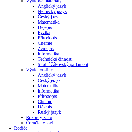
Výukové materiály
Anglický jazyk
Německý jazyk
Český jazyk
Matematika
Dějepis
Fyzika
Přírodopis
Chemie
Zeměpis
Informatika
Technické činnosti
Školní žákovský parlament
Výuka on-line
Anglický jazyk
Český jazyk
Matematika
Informatika
Přírodopis
Chemie
Dějepis
Ruský jazyk
Rekordy žáků
Černčický logik
Rodiče