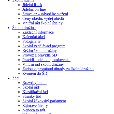
Školní jídelna
Jídelní lístek
Jídelna on-line
Strava.cz – návod ke stažení
Ceny obědů, výdej obědů
Vnitřní řád školní jídelny
Školní družina
Základní informace
Kalendář akcí
Fotogalerie
Školní vzdělávací program
Režim školní družiny
Provoz a pravidla ŠD
Pravidla odchodu, omluvenka
Vnitřní řád školní družiny
Žádost o prominutí úhrady za školní družinu
Zvonění do ŠD
Žáci
Rozvrhy hodin
Školní řád
Klasifikační řád
Stránky tříd
Školní žákovský parlament
Zájmové útvary
Nenech to být