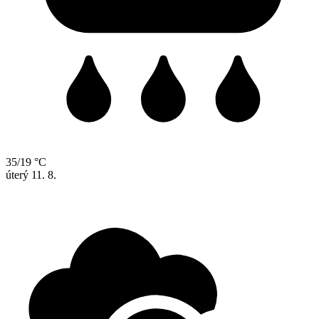
35/19 °C
úterý
11. 8.