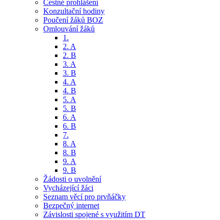
Čestné prohlášení
Konzultační hodiny
Poučení žáků BOZ
Omlouvání žáků
1.
2. A
2. B
3. A
3. B
4. A
4. B
5. A
5. B
6. A
6. B
7.
8. A
8. B
9. A
9. B
Žádosti o uvolnění
Vycházející žáci
Seznam věcí pro prvňáčky
Bezpečný internet
Závislosti spojené s využitím DT