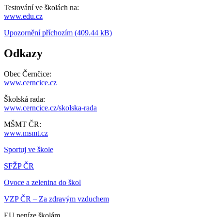
Testování ve školách na:
www.edu.cz
Upozornění příchozím (409.44 kB)
Odkazy
Obec Černčice:
www.cerncice.cz
Školská rada:
www.cerncice.cz/skolska-rada
MŠMT ČR:
www.msmt.cz
Sportuj ve škole
SFŽP ČR
Ovoce a zelenina do škol
VZP ČR – Za zdravým vzduchem
EU peníze školám