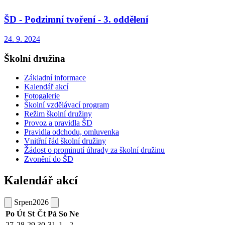
ŠD - Podzimní tvoření - 3. oddělení
24. 9. 2024
Školní družina
Základní informace
Kalendář akcí
Fotogalerie
Školní vzdělávací program
Režim školní družiny
Provoz a pravidla ŠD
Pravidla odchodu, omluvenka
Vnitřní řád školní družiny
Žádost o prominutí úhrady za školní družinu
Zvonění do ŠD
Kalendář akcí
Srpen
2026
Po
Út
St
Čt
Pá
So
Ne
27
28
29
30
31
1
2