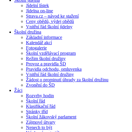
Školní jídelna
Jídelní lístek
Jídelna on-line
Strava.cz – návod ke stažení
Ceny obědů, výdej obědů
Vnitřní řád školní jídelny
Školní družina
Základní informace
Kalendář akcí
Fotogalerie
Školní vzdělávací program
Režim školní družiny
Provoz a pravidla ŠD
Pravidla odchodu, omluvenka
Vnitřní řád školní družiny
Žádost o prominutí úhrady za školní družinu
Zvonění do ŠD
Žáci
Rozvrhy hodin
Školní řád
Klasifikační řád
Stránky tříd
Školní žákovský parlament
Zájmové útvary
Nenech to být