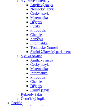
Výukové materiály
Anglický jazyk
Německý jazyk
Český jazyk
Matematika
Dějepis
Fyzika
Přírodopis
Chemie
Zeměpis
Informatika
Technické činnosti
Školní žákovský parlament
Výuka on-line
Anglický jazyk
Český jazyk
Matematika
Informatika
Přírodopis
Chemie
Dějepis
Ruský jazyk
Rekordy žáků
Černčický logik
Rodiče