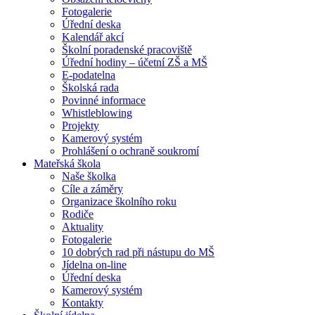
Fotogalerie
Úřední deska
Kalendář akcí
Školní poradenské pracoviště
Úřední hodiny – účetní ZŠ a MŠ
E-podatelna
Školská rada
Povinné informace
Whistleblowing
Projekty
Kamerový systém
Prohlášení o ochraně soukromí
Mateřská škola
Naše školka
Cíle a záměry
Organizace školního roku
Rodiče
Aktuality
Fotogalerie
10 dobrých rad při nástupu do MŠ
Jídelna on-line
Úřední deska
Kamerový systém
Kontakty