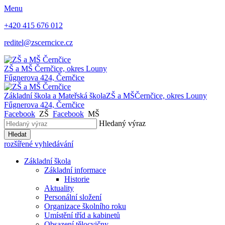
Menu
+420 415 676 012
reditel@zscerncice.cz
ZŠ a MŠ
Černčice, okres Louny
Fűgnerova 424, Černčice
Základní škola a Mateřská škola
ZŠ a MŠ
Černčice, okres Louny
Fűgnerova 424, Černčice
Facebook
ZŠ
Facebook
MŠ
Hledaný výraz
Hledat
rozšířené vyhledávání
Základní škola
Základní informace
Historie
Aktuality
Personální složení
Organizace školního roku
Umístění tříd a kabinetů
Obsazení tělocvičny