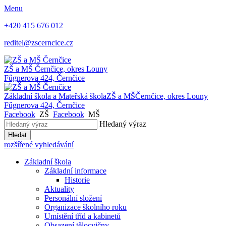
Menu
+420 415 676 012
reditel@zscerncice.cz
ZŠ a MŠ
Černčice, okres Louny
Fűgnerova 424, Černčice
Základní škola a Mateřská škola
ZŠ a MŠ
Černčice, okres Louny
Fűgnerova 424, Černčice
Facebook
ZŠ
Facebook
MŠ
Hledaný výraz
Hledat
rozšířené vyhledávání
Základní škola
Základní informace
Historie
Aktuality
Personální složení
Organizace školního roku
Umístění tříd a kabinetů
Obsazení tělocvičny