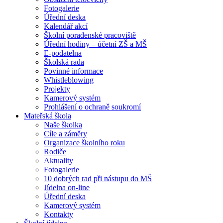
Fotogalerie
Úřední deska
Kalendář akcí
Školní poradenské pracoviště
Úřední hodiny – účetní ZŠ a MŠ
E-podatelna
Školská rada
Povinné informace
Whistleblowing
Projekty
Kamerový systém
Prohlášení o ochraně soukromí
Mateřská škola
Naše školka
Cíle a záměry
Organizace školního roku
Rodiče
Aktuality
Fotogalerie
10 dobrých rad při nástupu do MŠ
Jídelna on-line
Úřední deska
Kamerový systém
Kontakty