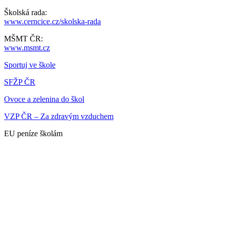
Školská rada:
www.cerncice.cz/skolska-rada
MŠMT ČR:
www.msmt.cz
Sportuj ve škole
SFŽP ČR
Ovoce a zelenina do škol
VZP ČR – Za zdravým vzduchem
EU peníze školám