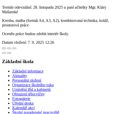
Termín odevzdání: 28. listopadu 2025 u paní učitelky Mgr. Kláry
Mašanské
Kresba, malba (formát A4, A3, A2), kombinovaná technika, koláž,
prostorová práce
Oceněn práce budou zdobit interiér školy.
Datum vložení:
7. 9. 2025 12:26
Základní škola
Základní informace
Aktuality
Personální složení
Organizace školního roku
Umístění tříd a kabinetů
Obsazení tělocvičny
Fotogalerie
Úřední deska
Kalendář akcí
Školní poradenské pracoviště