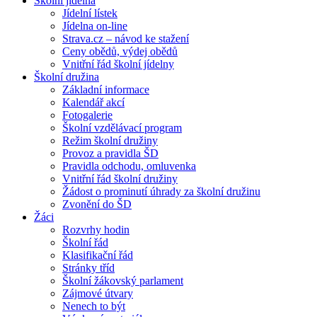
Školní jídelna
Jídelní lístek
Jídelna on-line
Strava.cz – návod ke stažení
Ceny obědů, výdej obědů
Vnitřní řád školní jídelny
Školní družina
Základní informace
Kalendář akcí
Fotogalerie
Školní vzdělávací program
Režim školní družiny
Provoz a pravidla ŠD
Pravidla odchodu, omluvenka
Vnitřní řád školní družiny
Žádost o prominutí úhrady za školní družinu
Zvonění do ŠD
Žáci
Rozvrhy hodin
Školní řád
Klasifikační řád
Stránky tříd
Školní žákovský parlament
Zájmové útvary
Nenech to být