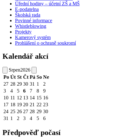
Úřední hodiny – účetní ZŠ a MŠ
E-podatelna
Školská rada
Povinné informace
Whistleblowing
Projekty
Kamerový systém
Prohlášení o ochraně soukromí
Kalendář akcí
Srpen
2026
Po
Út
St
Čt
Pá
So
Ne
27
28
29
30
31
1
2
3
4
5
6
7
8
9
10
11
12
13
14
15
16
17
18
19
20
21
22
23
24
25
26
27
28
29
30
31
1
2
3
4
5
6
Předpověď počasí