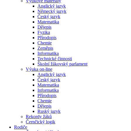
Výukové materiály
Anglický jazyk
Německý jazyk
Český jazyk
Matematika
Dějepis
Fyzika
Přírodopis
Chemie
Zeměpis
Informatika
Technické činnosti
Školní žákovský parlament
Výuka on-line
Anglický jazyk
Český jazyk
Matematika
Informatika
Přírodopis
Chemie
Dějepis
Ruský jazyk
Rekordy žáků
Černčický logik
Rodiče