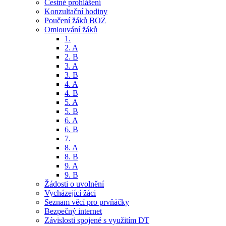
Čestné prohlášení
Konzultační hodiny
Poučení žáků BOZ
Omlouvání žáků
1.
2. A
2. B
3. A
3. B
4. A
4. B
5. A
5. B
6. A
6. B
7.
8. A
8. B
9. A
9. B
Žádosti o uvolnění
Vycházející žáci
Seznam věcí pro prvňáčky
Bezpečný internet
Závislosti spojené s využitím DT