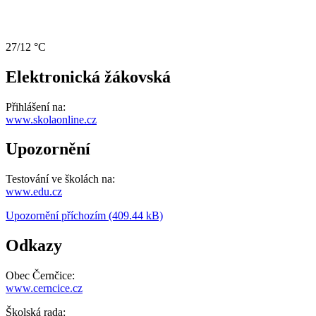
27/12 °C
Elektronická žákovská
Přihlášení na:
www.skolaonline.cz
Upozornění
Testování ve školách na:
www.edu.cz
Upozornění příchozím (409.44 kB)
Odkazy
Obec Černčice:
www.cerncice.cz
Školská rada: