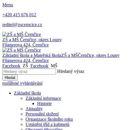
Menu
+420 415 676 012
reditel@zscerncice.cz
ZŠ a MŠ
Černčice, okres Louny
Fűgnerova 424, Černčice
Základní škola a Mateřská škola
ZŠ a MŠ
Černčice, okres Louny
Fűgnerova 424, Černčice
Facebook
ZŠ
Facebook
MŠ
Hledaný výraz
Hledat
rozšířené vyhledávání
Základní škola
Základní informace
Historie
Aktuality
Personální složení
Organizace školního roku
Umístění tříd a kabinetů
Obsazení tělocvičny