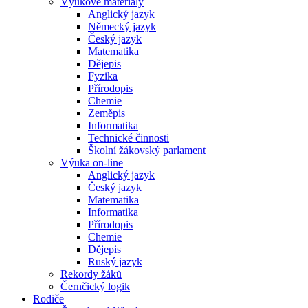
Výukové materiály
Anglický jazyk
Německý jazyk
Český jazyk
Matematika
Dějepis
Fyzika
Přírodopis
Chemie
Zeměpis
Informatika
Technické činnosti
Školní žákovský parlament
Výuka on-line
Anglický jazyk
Český jazyk
Matematika
Informatika
Přírodopis
Chemie
Dějepis
Ruský jazyk
Rekordy žáků
Černčický logik
Rodiče