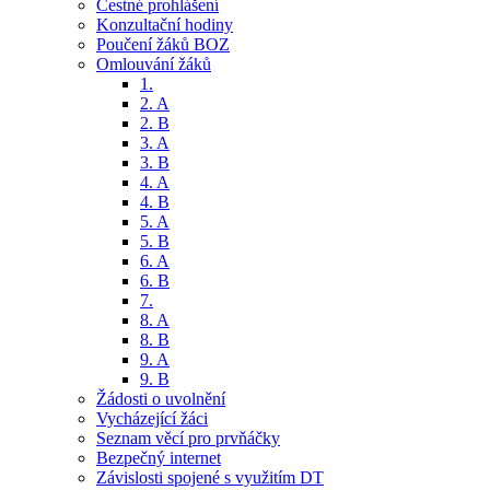
Čestné prohlášení
Konzultační hodiny
Poučení žáků BOZ
Omlouvání žáků
1.
2. A
2. B
3. A
3. B
4. A
4. B
5. A
5. B
6. A
6. B
7.
8. A
8. B
9. A
9. B
Žádosti o uvolnění
Vycházející žáci
Seznam věcí pro prvňáčky
Bezpečný internet
Závislosti spojené s využitím DT