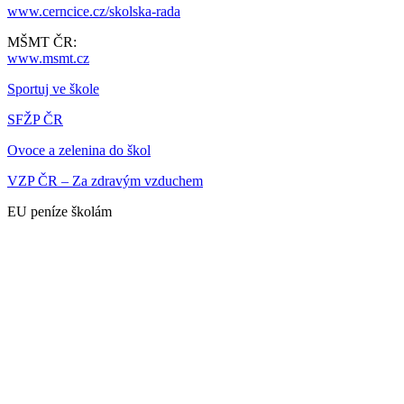
www.cerncice.cz/skolska-rada
MŠMT ČR:
www.msmt.cz
Sportuj ve škole
SFŽP ČR
Ovoce a zelenina do škol
VZP ČR – Za zdravým vzduchem
EU peníze školám