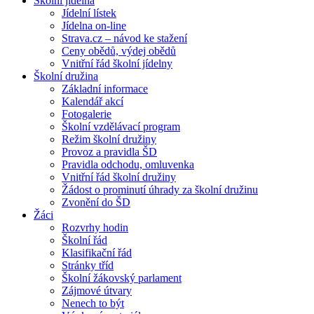
Školní jídelna
Jídelní lístek
Jídelna on-line
Strava.cz – návod ke stažení
Ceny obědů, výdej obědů
Vnitřní řád školní jídelny
Školní družina
Základní informace
Kalendář akcí
Fotogalerie
Školní vzdělávací program
Režim školní družiny
Provoz a pravidla ŠD
Pravidla odchodu, omluvenka
Vnitřní řád školní družiny
Žádost o prominutí úhrady za školní družinu
Zvonění do ŠD
Žáci
Rozvrhy hodin
Školní řád
Klasifikační řád
Stránky tříd
Školní žákovský parlament
Zájmové útvary
Nenech to být