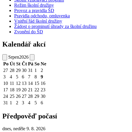
Režim školní družiny
Provoz a pravidla ŠD
Pravidla odchodu, omluvenka
Vnitřní řád školní družiny
Žádost o prominutí úhrady za školní družinu
Zvonění do ŠD
Kalendář akcí
Srpen
2026
Po
Út
St
Čt
Pá
So
Ne
27
28
29
30
31
1
2
3
4
5
6
7
8
9
10
11
12
13
14
15
16
17
18
19
20
21
22
23
24
25
26
27
28
29
30
31
1
2
3
4
5
6
Předpověď počasí
dnes, neděle 9. 8. 2026