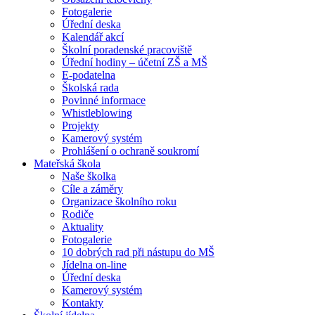
Fotogalerie
Úřední deska
Kalendář akcí
Školní poradenské pracoviště
Úřední hodiny – účetní ZŠ a MŠ
E-podatelna
Školská rada
Povinné informace
Whistleblowing
Projekty
Kamerový systém
Prohlášení o ochraně soukromí
Mateřská škola
Naše školka
Cíle a záměry
Organizace školního roku
Rodiče
Aktuality
Fotogalerie
10 dobrých rad při nástupu do MŠ
Jídelna on-line
Úřední deska
Kamerový systém
Kontakty