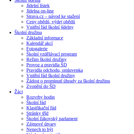
Školní jídelna
Jídelní lístek
Jídelna on-line
Strava.cz – návod ke stažení
Ceny obědů, výdej obědů
Vnitřní řád školní jídelny
Školní družina
Základní informace
Kalendář akcí
Fotogalerie
Školní vzdělávací program
Režim školní družiny
Provoz a pravidla ŠD
Pravidla odchodu, omluvenka
Vnitřní řád školní družiny
Žádost o prominutí úhrady za školní družinu
Zvonění do ŠD
Žáci
Rozvrhy hodin
Školní řád
Klasifikační řád
Stránky tříd
Školní žákovský parlament
Zájmové útvary
Nenech to být