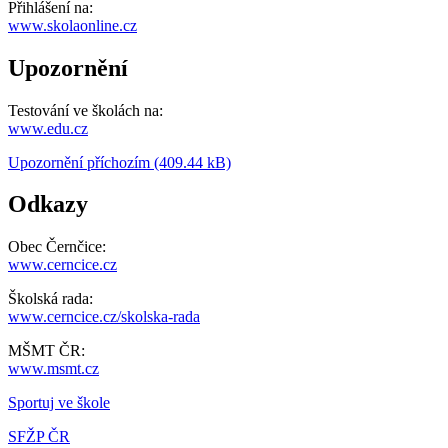
Přihlášení na:
www.skolaonline.cz
Upozornění
Testování ve školách na:
www.edu.cz
Upozornění příchozím (409.44 kB)
Odkazy
Obec Černčice:
www.cerncice.cz
Školská rada:
www.cerncice.cz/skolska-rada
MŠMT ČR:
www.msmt.cz
Sportuj ve škole
SFŽP ČR