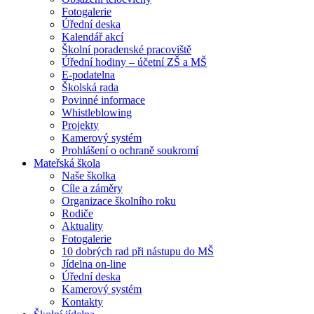
Fotogalerie
Úřední deska
Kalendář akcí
Školní poradenské pracoviště
Úřední hodiny – účetní ZŠ a MŠ
E-podatelna
Školská rada
Povinné informace
Whistleblowing
Projekty
Kamerový systém
Prohlášení o ochraně soukromí
Mateřská škola
Naše školka
Cíle a záměry
Organizace školního roku
Rodiče
Aktuality
Fotogalerie
10 dobrých rad při nástupu do MŠ
Jídelna on-line
Úřední deska
Kamerový systém
Kontakty