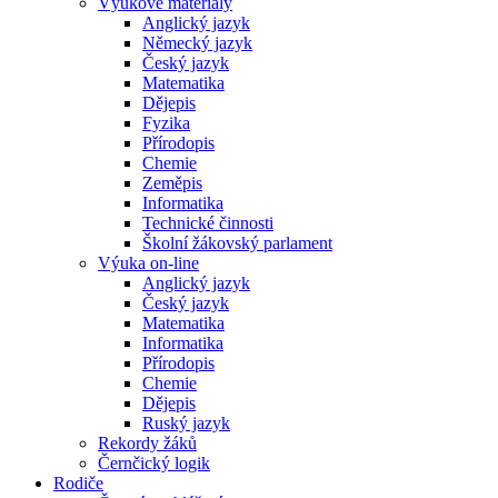
Výukové materiály
Anglický jazyk
Německý jazyk
Český jazyk
Matematika
Dějepis
Fyzika
Přírodopis
Chemie
Zeměpis
Informatika
Technické činnosti
Školní žákovský parlament
Výuka on-line
Anglický jazyk
Český jazyk
Matematika
Informatika
Přírodopis
Chemie
Dějepis
Ruský jazyk
Rekordy žáků
Černčický logik
Rodiče