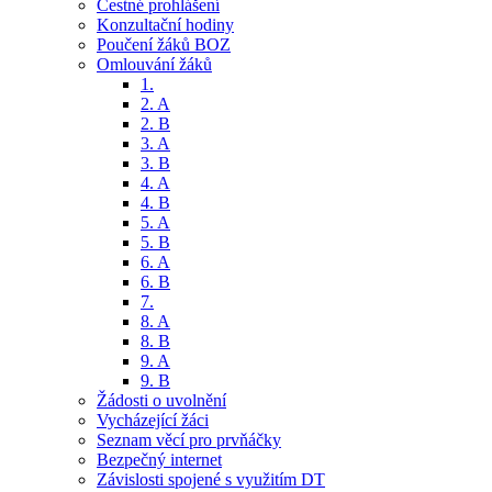
Čestné prohlášení
Konzultační hodiny
Poučení žáků BOZ
Omlouvání žáků
1.
2. A
2. B
3. A
3. B
4. A
4. B
5. A
5. B
6. A
6. B
7.
8. A
8. B
9. A
9. B
Žádosti o uvolnění
Vycházející žáci
Seznam věcí pro prvňáčky
Bezpečný internet
Závislosti spojené s využitím DT