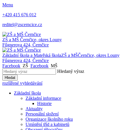
Menu
+420 415 676 012
reditel@zscerncice.cz
ZŠ a MŠ
Černčice, okres Louny
Fűgnerova 424, Černčice
Základní škola a Mateřská škola
ZŠ a MŠ
Černčice, okres Louny
Fűgnerova 424, Černčice
Facebook
ZŠ
Facebook
MŠ
Hledaný výraz
Hledat
rozšířené vyhledávání
Základní škola
Základní informace
Historie
Aktuality
Personální složení
Organizace školního roku
Umístění tříd a kabinetů
Obsazení tělocvičny