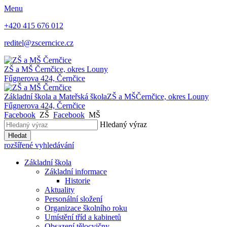
Menu
+420 415 676 012
reditel@zscerncice.cz
ZŠ a MŠ
Černčice, okres Louny
Fűgnerova 424, Černčice
Základní škola a Mateřská škola
ZŠ a MŠ
Černčice, okres Louny
Fűgnerova 424, Černčice
Facebook
ZŠ
Facebook
MŠ
Hledaný výraz
Hledat
rozšířené vyhledávání
Základní škola
Základní informace
Historie
Aktuality
Personální složení
Organizace školního roku
Umístění tříd a kabinetů
Obsazení tělocvičny