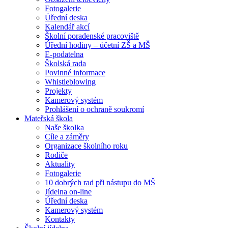
Fotogalerie
Úřední deska
Kalendář akcí
Školní poradenské pracoviště
Úřední hodiny – účetní ZŠ a MŠ
E-podatelna
Školská rada
Povinné informace
Whistleblowing
Projekty
Kamerový systém
Prohlášení o ochraně soukromí
Mateřská škola
Naše školka
Cíle a záměry
Organizace školního roku
Rodiče
Aktuality
Fotogalerie
10 dobrých rad při nástupu do MŠ
Jídelna on-line
Úřední deska
Kamerový systém
Kontakty