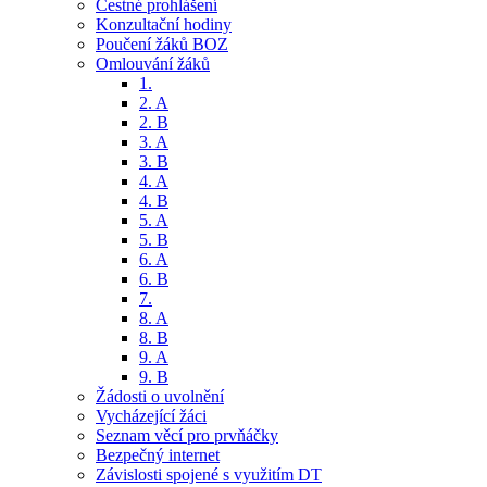
Čestné prohlášení
Konzultační hodiny
Poučení žáků BOZ
Omlouvání žáků
1.
2. A
2. B
3. A
3. B
4. A
4. B
5. A
5. B
6. A
6. B
7.
8. A
8. B
9. A
9. B
Žádosti o uvolnění
Vycházející žáci
Seznam věcí pro prvňáčky
Bezpečný internet
Závislosti spojené s využitím DT