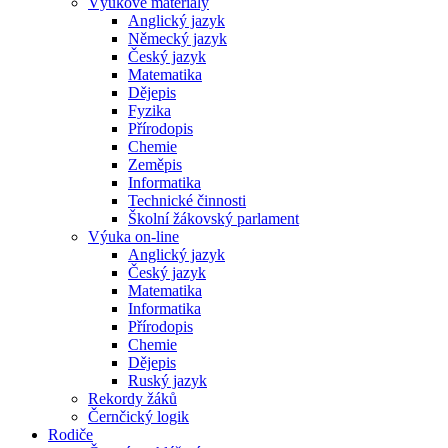
Výukové materiály
Anglický jazyk
Německý jazyk
Český jazyk
Matematika
Dějepis
Fyzika
Přírodopis
Chemie
Zeměpis
Informatika
Technické činnosti
Školní žákovský parlament
Výuka on-line
Anglický jazyk
Český jazyk
Matematika
Informatika
Přírodopis
Chemie
Dějepis
Ruský jazyk
Rekordy žáků
Černčický logik
Rodiče