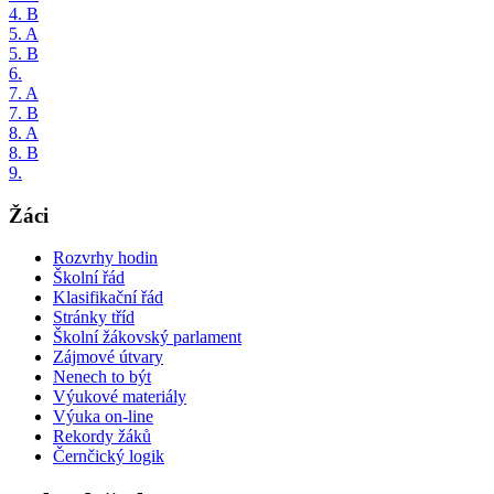
4. B
5. A
5. B
6.
7. A
7. B
8. A
8. B
9.
Žáci
Rozvrhy hodin
Školní řád
Klasifikační řád
Stránky tříd
Školní žákovský parlament
Zájmové útvary
Nenech to být
Výukové materiály
Výuka on-line
Rekordy žáků
Černčický logik