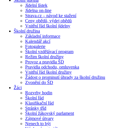
Školní jídelna
Jídelní lístek
Jídelna on-line
Strava.cz – návod ke stažení
Ceny obědů, výdej obědů
Vnitřní řád školní jídelny
Školní družina
Základní informace
Kalendář akcí
Fotogalerie
Školní vzdělávací program
Režim školní družiny
Provoz a pravidla ŠD
Pravidla odchodu, omluvenka
Vnitřní řád školní družiny
Žádost o prominutí úhrady za školní družinu
Zvonění do ŠD
Žáci
Rozvrhy hodin
Školní řád
Klasifikační řád
Stránky tříd
Školní žákovský parlament
Zájmové útvary
Nenech to být