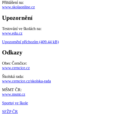
Přihlášení na:
www.skolaonline.cz
Upozornění
Testování ve školách na:
www.edu.cz
Upozornění příchozím (409.44 kB)
Odkazy
Obec Černčice:
www.cerncice.cz
Školská rada:
www.cerncice.cz/skolska-rada
MŠMT ČR:
www.msmt.cz
Sportuj ve škole
SFŽP ČR