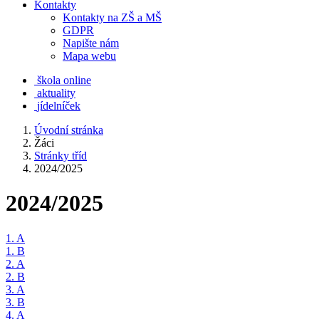
Kontakty
Kontakty na ZŠ a MŠ
GDPR
Napište nám
Mapa webu
škola online
aktuality
jídelníček
Úvodní stránka
Žáci
Stránky tříd
2024/2025
2024/2025
1. A
1. B
2. A
2. B
3. A
3. B
4. A