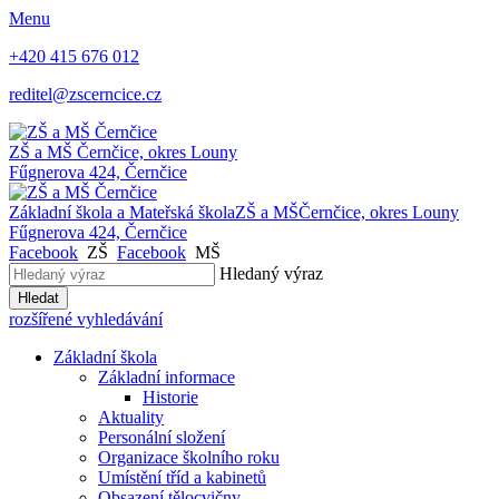
Menu
+420 415 676 012
reditel@zscerncice.cz
ZŠ a MŠ
Černčice, okres Louny
Fűgnerova 424, Černčice
Základní škola a Mateřská škola
ZŠ a MŠ
Černčice, okres Louny
Fűgnerova 424, Černčice
Facebook
ZŠ
Facebook
MŠ
Hledaný výraz
Hledat
rozšířené vyhledávání
Základní škola
Základní informace
Historie
Aktuality
Personální složení
Organizace školního roku
Umístění tříd a kabinetů
Obsazení tělocvičny