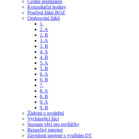
Čestné prohlášení
Konzultační hodiny
Poučení žáků BOZ
Omlouvání žáků
1.
2. A
2. B
3. A
3. B
4. A
4. B
5. A
5. B
6. A
6. B
7.
8. A
8. B
9. A
9. B
Žádosti o uvolnění
Vycházející žáci
Seznam věcí pro prvňáčky
Bezpečný internet
Závislosti spojené s využitím DT