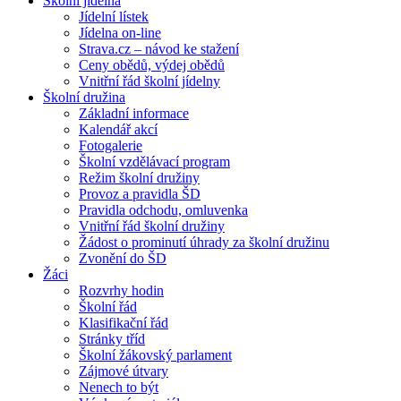
Školní jídelna
Jídelní lístek
Jídelna on-line
Strava.cz – návod ke stažení
Ceny obědů, výdej obědů
Vnitřní řád školní jídelny
Školní družina
Základní informace
Kalendář akcí
Fotogalerie
Školní vzdělávací program
Režim školní družiny
Provoz a pravidla ŠD
Pravidla odchodu, omluvenka
Vnitřní řád školní družiny
Žádost o prominutí úhrady za školní družinu
Zvonění do ŠD
Žáci
Rozvrhy hodin
Školní řád
Klasifikační řád
Stránky tříd
Školní žákovský parlament
Zájmové útvary
Nenech to být