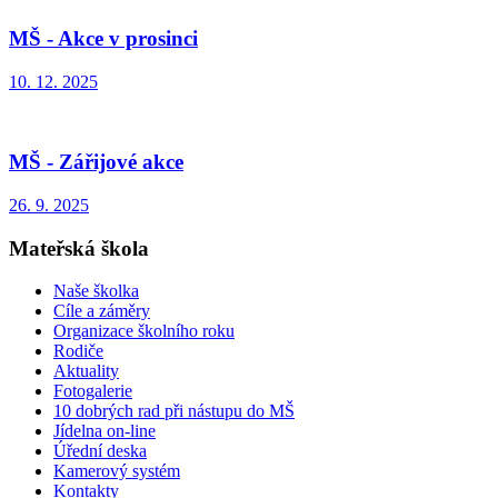
MŠ - Akce v prosinci
10. 12. 2025
MŠ - Zářijové akce
26. 9. 2025
Mateřská škola
Naše školka
Cíle a záměry
Organizace školního roku
Rodiče
Aktuality
Fotogalerie
10 dobrých rad při nástupu do MŠ
Jídelna on-line
Úřední deska
Kamerový systém
Kontakty