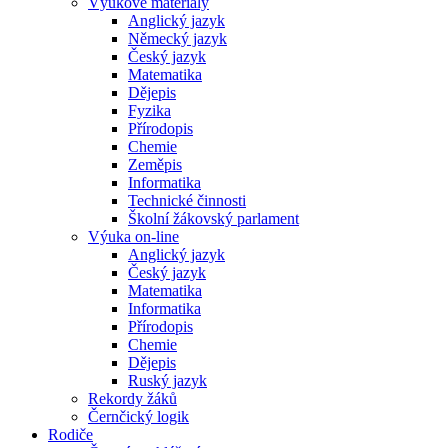
Výukové materiály
Anglický jazyk
Německý jazyk
Český jazyk
Matematika
Dějepis
Fyzika
Přírodopis
Chemie
Zeměpis
Informatika
Technické činnosti
Školní žákovský parlament
Výuka on-line
Anglický jazyk
Český jazyk
Matematika
Informatika
Přírodopis
Chemie
Dějepis
Ruský jazyk
Rekordy žáků
Černčický logik
Rodiče