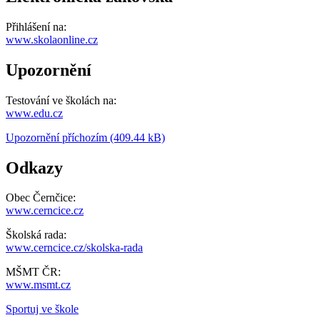
Přihlášení na:
www.skolaonline.cz
Upozornění
Testování ve školách na:
www.edu.cz
Upozornění příchozím (409.44 kB)
Odkazy
Obec Černčice:
www.cerncice.cz
Školská rada:
www.cerncice.cz/skolska-rada
MŠMT ČR:
www.msmt.cz
Sportuj ve škole