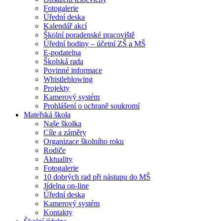
Fotogalerie
Úřední deska
Kalendář akcí
Školní poradenské pracoviště
Úřední hodiny – účetní ZŠ a MŠ
E-podatelna
Školská rada
Povinné informace
Whistleblowing
Projekty
Kamerový systém
Prohlášení o ochraně soukromí
Mateřská škola
Naše školka
Cíle a záměry
Organizace školního roku
Rodiče
Aktuality
Fotogalerie
10 dobrých rad při nástupu do MŠ
Jídelna on-line
Úřední deska
Kamerový systém
Kontakty