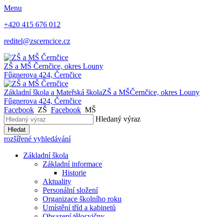
Menu
+420 415 676 012
reditel@zscerncice.cz
ZŠ a MŠ
Černčice, okres Louny
Fűgnerova 424, Černčice
Základní škola a Mateřská škola
ZŠ a MŠ
Černčice, okres Louny
Fűgnerova 424, Černčice
Facebook
ZŠ
Facebook
MŠ
Hledaný výraz
Hledat
rozšířené vyhledávání
Základní škola
Základní informace
Historie
Aktuality
Personální složení
Organizace školního roku
Umístění tříd a kabinetů
Obsazení tělocvičny