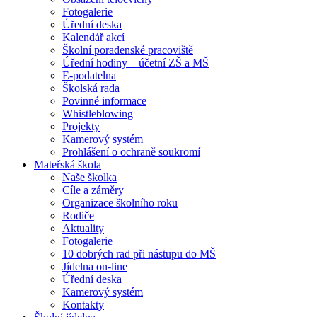
Fotogalerie
Úřední deska
Kalendář akcí
Školní poradenské pracoviště
Úřední hodiny – účetní ZŠ a MŠ
E-podatelna
Školská rada
Povinné informace
Whistleblowing
Projekty
Kamerový systém
Prohlášení o ochraně soukromí
Mateřská škola
Naše školka
Cíle a záměry
Organizace školního roku
Rodiče
Aktuality
Fotogalerie
10 dobrých rad při nástupu do MŠ
Jídelna on-line
Úřední deska
Kamerový systém
Kontakty