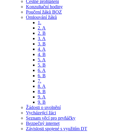
Čestné prohlášení
Konzultační hodiny
Poučení žáků BOZ
Omlouvání žáků
1.
2. A
2. B
3. A
3. B
4. A
4. B
5. A
5. B
6. A
6. B
7.
8. A
8. B
9. A
9. B
Žádosti o uvolnění
Vycházející žáci
Seznam věcí pro prvňáčky
Bezpečný internet
Závislosti spojené s využitím DT