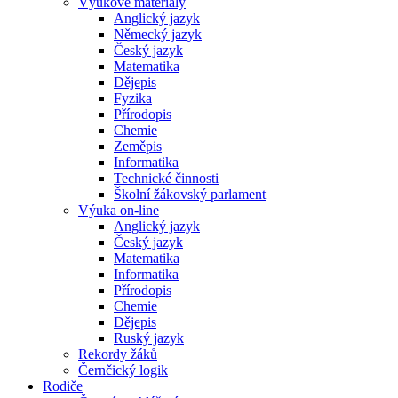
Výukové materiály
Anglický jazyk
Německý jazyk
Český jazyk
Matematika
Dějepis
Fyzika
Přírodopis
Chemie
Zeměpis
Informatika
Technické činnosti
Školní žákovský parlament
Výuka on-line
Anglický jazyk
Český jazyk
Matematika
Informatika
Přírodopis
Chemie
Dějepis
Ruský jazyk
Rekordy žáků
Černčický logik
Rodiče