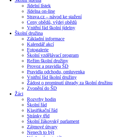
Školní jídelna
Jídelní lístek
Jídelna on-line
Strava.cz – návod ke stažení
Ceny obědů, výdej obědů
Vnitřní řád školní jídelny
Školní družina
Základní informace
Kalendář akcí
Fotogalerie
Školní vzdělávací program
Režim školní družiny
Provoz a pravidla ŠD
Pravidla odchodu, omluvenka
Vnitřní řád školní družiny
Žádost o prominutí úhrady za školní družinu
Zvonění do ŠD
Žáci
Rozvrhy hodin
Školní řád
Klasifikační řád
Stránky tříd
Školní žákovský parlament
Zájmové útvary
Nenech to být