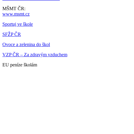
MŠMT ČR:
www.msmt.cz
Sportuj ve škole
SFŽP ČR
Ovoce a zelenina do škol
VZP ČR – Za zdravým vzduchem
EU peníze školám