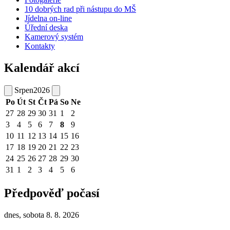
10 dobrých rad při nástupu do MŠ
Jídelna on-line
Úřední deska
Kamerový systém
Kontakty
Kalendář akcí
Srpen
2026
Po
Út
St
Čt
Pá
So
Ne
27
28
29
30
31
1
2
3
4
5
6
7
8
9
10
11
12
13
14
15
16
17
18
19
20
21
22
23
24
25
26
27
28
29
30
31
1
2
3
4
5
6
Předpověď počasí
dnes, sobota 8. 8. 2026