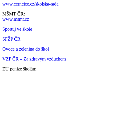
www.cerncice.cz/skolska-rada
MŠMT ČR:
www.msmt.cz
Sportuj ve škole
SFŽP ČR
Ovoce a zelenina do škol
VZP ČR – Za zdravým vzduchem
EU peníze školám