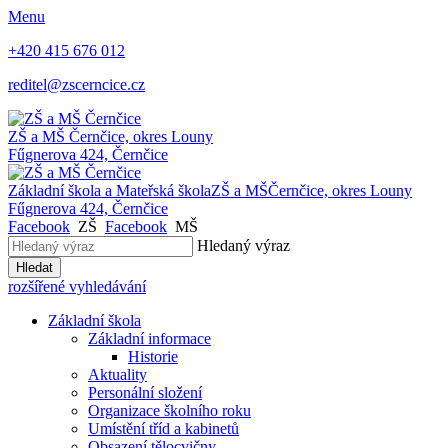
Menu
+420 415 676 012
reditel@zscerncice.cz
ZŠ a MŠ
Černčice, okres Louny
Fűgnerova 424, Černčice
Základní škola a Mateřská škola
ZŠ a MŠ
Černčice, okres Louny
Fűgnerova 424, Černčice
Facebook
ZŠ
Facebook
MŠ
Hledaný výraz
Hledat
rozšířené vyhledávání
Základní škola
Základní informace
Historie
Aktuality
Personální složení
Organizace školního roku
Umístění tříd a kabinetů
Obsazení tělocvičny