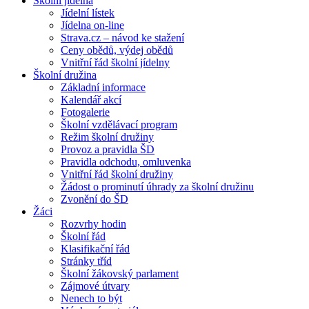
Školní jídelna
Jídelní lístek
Jídelna on-line
Strava.cz – návod ke stažení
Ceny obědů, výdej obědů
Vnitřní řád školní jídelny
Školní družina
Základní informace
Kalendář akcí
Fotogalerie
Školní vzdělávací program
Režim školní družiny
Provoz a pravidla ŠD
Pravidla odchodu, omluvenka
Vnitřní řád školní družiny
Žádost o prominutí úhrady za školní družinu
Zvonění do ŠD
Žáci
Rozvrhy hodin
Školní řád
Klasifikační řád
Stránky tříd
Školní žákovský parlament
Zájmové útvary
Nenech to být