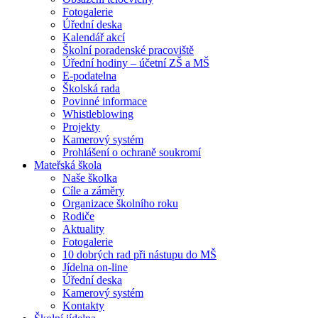
Fotogalerie
Úřední deska
Kalendář akcí
Školní poradenské pracoviště
Úřední hodiny – účetní ZŠ a MŠ
E-podatelna
Školská rada
Povinné informace
Whistleblowing
Projekty
Kamerový systém
Prohlášení o ochraně soukromí
Mateřská škola
Naše školka
Cíle a záměry
Organizace školního roku
Rodiče
Aktuality
Fotogalerie
10 dobrých rad při nástupu do MŠ
Jídelna on-line
Úřední deska
Kamerový systém
Kontakty