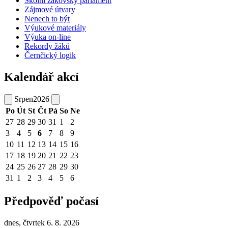
Školní žákovský parlament
Zájmové útvary
Nenech to být
Výukové materiály
Výuka on-line
Rekordy žáků
Černčický logik
Kalendář akcí
Srpen
2026
Po
Út
St
Čt
Pá
So
Ne
27
28
29
30
31
1
2
3
4
5
6
7
8
9
10
11
12
13
14
15
16
17
18
19
20
21
22
23
24
25
26
27
28
29
30
31
1
2
3
4
5
6
Předpověď počasí
dnes, čtvrtek 6. 8. 2026