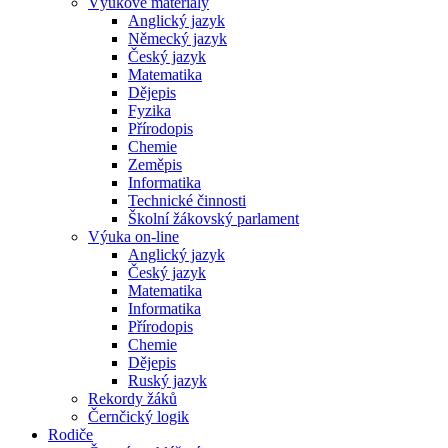
Výukové materiály
Anglický jazyk
Německý jazyk
Český jazyk
Matematika
Dějepis
Fyzika
Přírodopis
Chemie
Zeměpis
Informatika
Technické činnosti
Školní žákovský parlament
Výuka on-line
Anglický jazyk
Český jazyk
Matematika
Informatika
Přírodopis
Chemie
Dějepis
Ruský jazyk
Rekordy žáků
Černčický logik
Rodiče