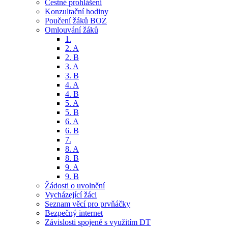
Čestné prohlášení
Konzultační hodiny
Poučení žáků BOZ
Omlouvání žáků
1.
2. A
2. B
3. A
3. B
4. A
4. B
5. A
5. B
6. A
6. B
7.
8. A
8. B
9. A
9. B
Žádosti o uvolnění
Vycházející žáci
Seznam věcí pro prvňáčky
Bezpečný internet
Závislosti spojené s využitím DT