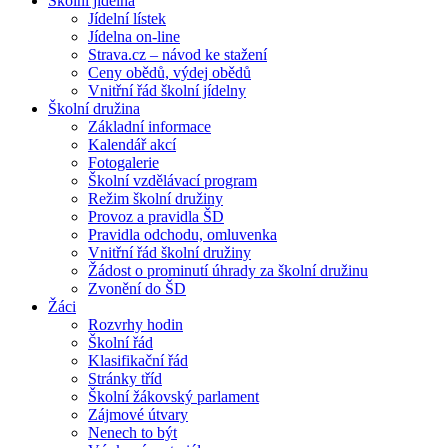
Školní jídelna
Jídelní lístek
Jídelna on-line
Strava.cz – návod ke stažení
Ceny obědů, výdej obědů
Vnitřní řád školní jídelny
Školní družina
Základní informace
Kalendář akcí
Fotogalerie
Školní vzdělávací program
Režim školní družiny
Provoz a pravidla ŠD
Pravidla odchodu, omluvenka
Vnitřní řád školní družiny
Žádost o prominutí úhrady za školní družinu
Zvonění do ŠD
Žáci
Rozvrhy hodin
Školní řád
Klasifikační řád
Stránky tříd
Školní žákovský parlament
Zájmové útvary
Nenech to být