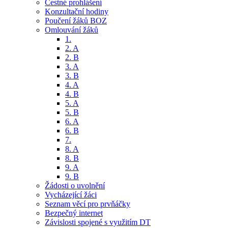
Čestné prohlášení
Konzultační hodiny
Poučení žáků BOZ
Omlouvání žáků
1.
2. A
2. B
3. A
3. B
4. A
4. B
5. A
5. B
6. A
6. B
7.
8. A
8. B
9. A
9. B
Žádosti o uvolnění
Vycházející žáci
Seznam věcí pro prvňáčky
Bezpečný internet
Závislosti spojené s využitím DT