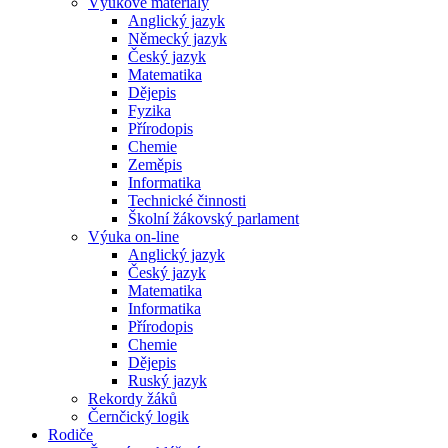
Výukové materiály
Anglický jazyk
Německý jazyk
Český jazyk
Matematika
Dějepis
Fyzika
Přírodopis
Chemie
Zeměpis
Informatika
Technické činnosti
Školní žákovský parlament
Výuka on-line
Anglický jazyk
Český jazyk
Matematika
Informatika
Přírodopis
Chemie
Dějepis
Ruský jazyk
Rekordy žáků
Černčický logik
Rodiče