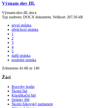
Význam slov III.
Význam-slov-III..docx
Typ souboru: DOCX dokument, Velikost: 207,56 kB
první stránka
předchozí stránka
1
2
3
4
5
další stránka
poslední stránka
Zobrazeno
41
-
60
ze 140
Žáci
Rozvrhy hodin
Školní řád
Klasifikační řád
Stránky tříd
Školní žákovský parlament