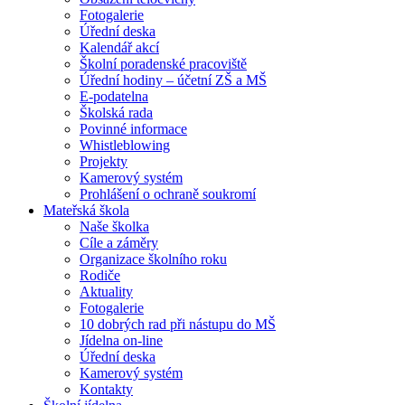
Fotogalerie
Úřední deska
Kalendář akcí
Školní poradenské pracoviště
Úřední hodiny – účetní ZŠ a MŠ
E-podatelna
Školská rada
Povinné informace
Whistleblowing
Projekty
Kamerový systém
Prohlášení o ochraně soukromí
Mateřská škola
Naše školka
Cíle a záměry
Organizace školního roku
Rodiče
Aktuality
Fotogalerie
10 dobrých rad při nástupu do MŠ
Jídelna on-line
Úřední deska
Kamerový systém
Kontakty