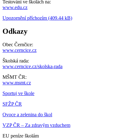
Testování ve školách na:
www.edu.cz
Upozornění příchozím (409.44 kB)
Odkazy
Obec Černčice:
www.cerncice.cz
Školská rada:
www.cerncice.cz/skolska-rada
MŠMT ČR:
www.msmt.cz
Sportuj ve škole
SFŽP ČR
Ovoce a zelenina do škol
VZP ČR – Za zdravým vzduchem
EU peníze školám