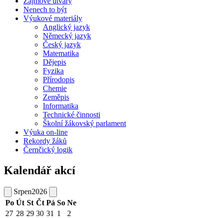
Zájmové útvary
Nenech to být
Výukové materiály
Anglický jazyk
Německý jazyk
Český jazyk
Matematika
Dějepis
Fyzika
Přírodopis
Chemie
Zeměpis
Informatika
Technické činnosti
Školní žákovský parlament
Výuka on-line
Rekordy žáků
Černčický logik
Kalendář akcí
Srpen
2026
Po
Út
St
Čt
Pá
So
Ne
27
28
29
30
31
1
2