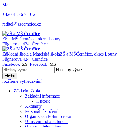
Menu
+420 415 676 012
reditel@zscerncice.cz
ZŠ a MŠ
Černčice, okres Louny
Fűgnerova 424, Černčice
Základní škola a Mateřská škola
ZŠ a MŠ
Černčice, okres Louny
Fűgnerova 424, Černčice
Facebook
ZŠ
Facebook
MŠ
Hledaný výraz
Hledat
rozšířené vyhledávání
Základní škola
Základní informace
Historie
Aktuality
Personální složení
Organizace školního roku
Umístění tříd a kabinetů
Obsazení tělocvičny